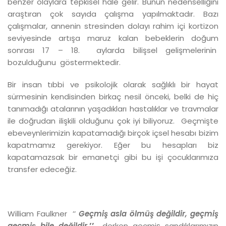
benzer olaylara tepkisel hale gelir. Bunun nedenselliğini
araştıran çok sayıda çalışma yapılmaktadır. Bazı
çalışmalar, annenin stresinden dolayı rahim içi kortizon
seviyesinde artışa maruz kalan bebeklerin doğum
sonrası 17 – 18. aylarda bilişsel gelişmelerinin
bozulduğunu göstermektedir.
Bir insan tıbbi ve psikolojik olarak sağlıklı bir hayat
sürmesinin kendisinden birkaç nesil önceki, belki de hiç
tanımadığı atalarının yaşadıkları hastalıklar ve travmalar
ile doğrudan ilişkili olduğunu çok iyi biliyoruz. Geçmişte
ebeveynlerimizin kapatamadığı birçok içsel hesabı bizim
kapatmamız gerekiyor. Eğer bu hesapları biz
kapatamazsak bir emanetçi gibi bu işi çocuklarımıza
transfer edeceğiz.
William Faulkner ’’
Geçmiş asla ölmüş değildir, geçmiş
geçmiş bile değildir
.’’
derken geçmiş sandıklarımızın