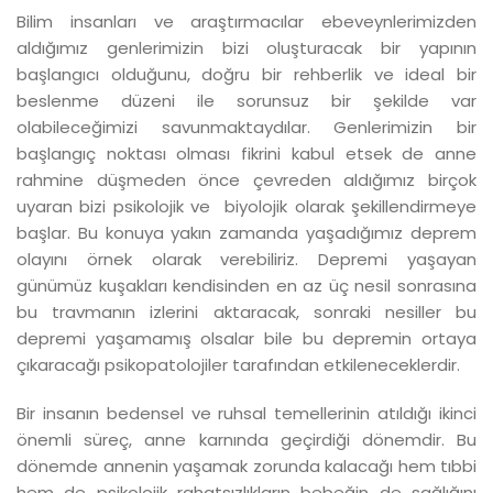
Bilim insanları ve araştırmacılar ebeveynlerimizden
aldığımız genlerimizin bizi oluşturacak bir yapının
başlangıcı olduğunu, doğru bir rehberlik ve ideal bir
beslenme düzeni ile sorunsuz bir şekilde var
olabileceğimizi savunmaktaydılar. Genlerimizin bir
başlangıç noktası olması fikrini kabul etsek de anne
rahmine düşmeden önce çevreden aldığımız birçok
uyaran bizi psikolojik ve biyolojik olarak şekillendirmeye
başlar. Bu konuya yakın zamanda yaşadığımız deprem
olayını örnek olarak verebiliriz. Depremi yaşayan
günümüz kuşakları kendisinden en az üç nesil sonrasına
bu travmanın izlerini aktaracak, sonraki nesiller bu
depremi yaşamamış olsalar bile bu depremin ortaya
çıkaracağı psikopatolojiler tarafından etkileneceklerdir.
Bir insanın bedensel ve ruhsal temellerinin atıldığı ikinci
önemli süreç, anne karnında geçirdiği dönemdir. Bu
dönemde annenin yaşamak zorunda kalacağı hem tıbbi
hem de psikolojik rahatsızlıkların bebeğin de sağlığını