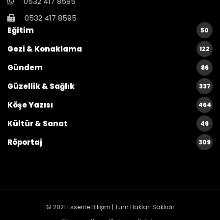
0532 417 8595
0532 417 8595
Eğitim
50
Gezi & Konaklama
122
Gündem
86
Güzellik & Sağlık
337
Köşe Yazısı
464
Kültür & Sanat
49
Röportaj
309
© 2021
Essente Bilişim
| Tüm Hakları Saklıdır