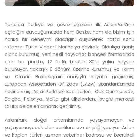
Tuzla’da Türkiye ve çevre ülkelerin ilk AslanPark’ının
açıldığını duyduğumuzda hem Beste, hem de bizim için
harika bir deneyim olacağını düşünerek hafta sonu
rotamızı Tuzla Viaport Marina’ya çevirdik. Oldukça geniş
alana kurulmuş, yeni nesil hayvanat bahçesi formatında
olan bu parkta, 12 farklı türden 30’a yakın hayvan
bulunuyor. Yaklaşık 8 dönüm üzerine kurulmuş ve Tarım
ve Orman Bakanlığı’nın onayıyla hayata geçirilmiş.
European Association Of Zoos (EAZA) standartlarında
hazırlanmış. AslanPark’taki kedi türleri, Çek Cumhuriyeti,
Belçika, Polonya, Malta gibi ülkelerden, İsviçre merkezli
CITIES belgeleri alınarak getirilmiş.
AslanPark, doğal ortamlarında yaşayamayan ve
yaşayamayacak olan canlılara ev sahipliği yapıyor. Aslan
ve kaplan türleri, uzman veteriner kadrosu ve tecrübeli