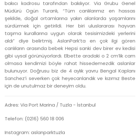
bakıcı kadrosu tarafından bakılıyor. Via Grubu Genel
Müdürü Ogün Turanlı, “Tüm canlılarımız en hassas
şekilde, doğal ortamlarına yakın alanlarda yaşamlarını
sürdürmek için getirildi. Her biri uluslararası hayvan
taşıma kurallarına uygun olarak tesisimizdeki yerlerini
aldı” diye belirtmiş. AslanPark’ta en çok ilgi gören
canlıların arasında bebek Hepsi sanki dev birer ev kedisi
gibi uysal görünüyorlardı. Elbette aradaki o 2 cm’lik cam
olmasa kendimizi böyle rahat hissedemezdik aslanlar
bulunuyor. Doğrusu biz de 4 aylık yavru Bengal Kaplanı
Sanchez’i severken çok heyecanlandık ve kızımız Beste
için de unutulmaz bir deneyim oldu.
Adres: Via Port Marina / Tuzla - İstanbul
Telefon: (0216) 560 18 006
Instagram: aslanparktuzla