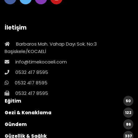
İletişim
Barbaros Mah. Vahap Dayı Sok. No:3
Başiskele/KOCAELİ
info@timekocaeli.com
0532 417 8595
0532 417 8595
0532 417 8595
Eğitim
50
Gezi & Konaklama
122
Gündem
86
Güzellik & Sağlık
337