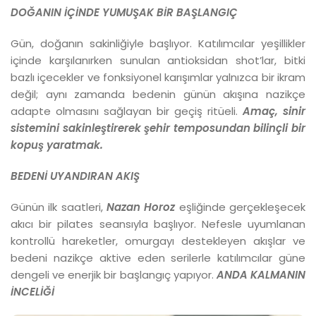
DOĞANIN İÇİNDE YUMUŞAK
BİR BAŞLANGIÇ
Gün, doğanın sakinliğiyle başlıyor. Katılımcılar yeşillikler
içinde karşılanırken sunulan antioksidan shot’lar, bitki
bazlı içecekler ve fonksiyonel karışımlar yalnızca bir ikram
değil; aynı zamanda bedenin günün akışına nazikçe
adapte olmasını sağlayan bir geçiş ritüeli.
Amaç, sinir
sistemini sakinleştirerek şehir temposundan bilinçli bir
kopuş yaratmak.
BEDENİ UYANDIRAN AKIŞ
Günün ilk saatleri,
Nazan Horoz
eşliğinde gerçekleşecek
akıcı bir pilates seansıyla başlıyor. Nefesle uyumlanan
kontrollü hareketler, omurgayı destekleyen akışlar ve
bedeni nazikçe aktive eden serilerle katılımcılar güne
dengeli ve enerjik bir başlangıç yapıyor.
ANDA KALMANIN
İNCELİĞİ