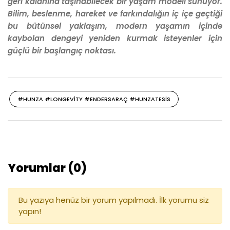
geri kalanına taşınabilecek bir yaşam modeli sunuyor.
Bilim, beslenme, hareket ve
farkındalığın iç içe geçtiği
bu
bütünsel yaklaşım, modern
yaşamın içinde
kaybolan dengeyi
yeniden kurmak isteyenler
için
güçlü bir başlangıç noktası.
#HUNZA #LONGEVITY #ENDERSARAÇ #HUNZATESIS
Yorumlar (0)
Bu yazıya henüz bir yorum yapılmadı. İlk yorumu siz
yapın!