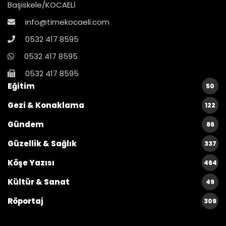
Başiskele/KOCAELİ
info@timekocaeli.com
0532 417 8595
0532 417 8595
0532 417 8595
Eğitim
50
Gezi & Konaklama
122
Gündem
86
Güzellik & Sağlık
337
Köşe Yazısı
464
Kültür & Sanat
49
Röportaj
309