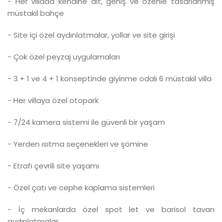
- Her villada kendine ait, geniş ve özenle tasarlanmış
müstakil bahçe
- Site içi özel aydınlatmalar, yollar ve site girişi
- Çok özel peyzaj uygulamaları
- 3 + 1 ve 4 + 1 konseptinde giyinme odalı 6 müstakil villa
- Her villaya özel otopark
- 7/24 kamera sistemi ile güvenli bir yaşam
- Yerden ısıtma seçenekleri ve şömine
- Etrafı çevrili site yaşamı
- Özel çatı ve cephe kaplama sistemleri
- İç mekanlarda özel spot let ve barisol tavan
aydınlatmalar