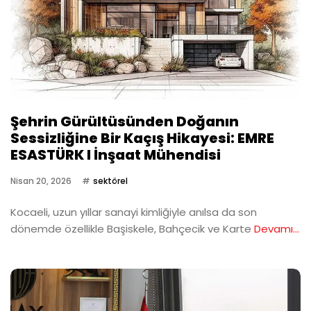
Şehrin Gürültüsünden Doğanın
Sessizliğine Bir Kaçış Hikayesi: EMRE
ESASTÜRK I İnşaat Mühendisi
Nisan 20, 2026
sektörel
Kocaeli, uzun yıllar sanayi kimliğiyle anılsa da son
dönemde özellikle Başiskele, Bahçecik ve Karte
Devamı...