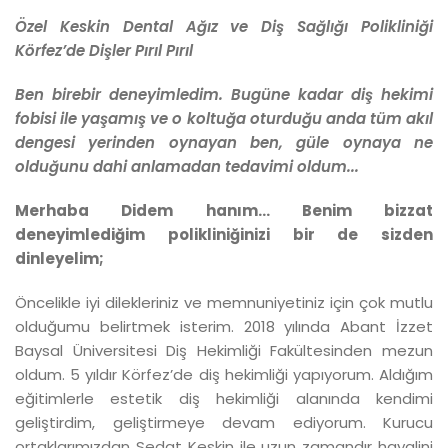
Özel Keskin Dental Ağız ve Diş Sağlığı Polikliniği
Körfez’de Dişler Pırıl Pırıl
Ben birebir deneyimledim. Bugüne kadar diş hekimi
fobisi ile yaşamış ve o koltuğa oturduğu anda tüm akıl
dengesi yerinden oynayan ben, güle oynaya ne
olduğunu dahi anlamadan tedavimi oldum...
Merhaba Didem hanım... Benim bizzat
deneyimlediğim polikliniğinizi bir de sizden
dinleyelim;
Öncelikle iyi dilekleriniz ve memnuniyetiniz için çok mutlu
olduğumu belirtmek isterim. 2018 yılında Abant İzzet
Baysal Üniversitesi Diş Hekimliği Fakültesinden mezun
oldum. 5 yıldır Körfez’de diş hekimliği yapıyorum. Aldığım
eğitimlerle estetik diş hekimliği alanında kendimi
geliştirdim, geliştirmeye devam ediyorum. Kurucu
ortaklarımızdan Sedat Keskin ile uzun zamandır hayalini