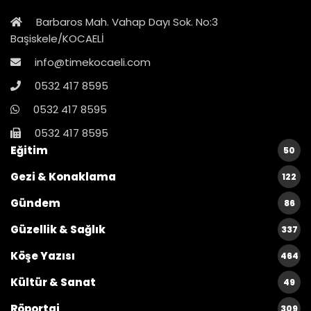
Barbaros Mah. Vahap Dayı Sok. No:3
Başiskele/KOCAELİ
info@timekocaeli.com
0532 417 8595
0532 417 8595
0532 417 8595
Eğitim
50
Gezi & Konaklama
122
Gündem
86
Güzellik & Sağlık
337
Köşe Yazısı
464
Kültür & Sanat
49
Röportaj
309