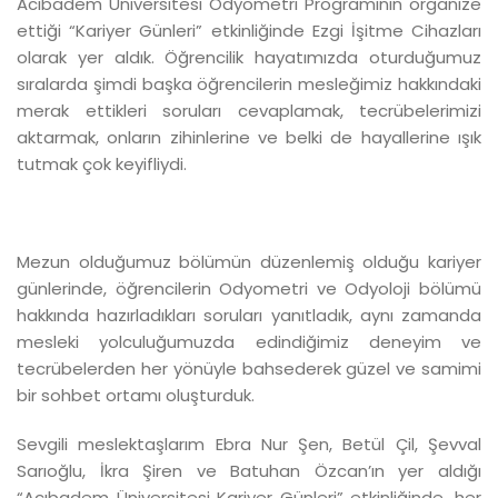
Acıbadem Üniversitesi Odyometri Programının organize
ettiği “Kariyer Günleri” etkinliğinde Ezgi İşitme Cihazları
olarak yer aldık. Öğrencilik hayatımızda oturduğumuz
sıralarda şimdi başka öğrencilerin mesleğimiz hakkındaki
merak ettikleri soruları cevaplamak, tecrübelerimizi
aktarmak, onların zihinlerine ve belki de hayallerine ışık
tutmak çok keyifliydi.
Mezun olduğumuz bölümün düzenlemiş olduğu kariyer
günlerinde, öğrencilerin Odyometri ve Odyoloji bölümü
hakkında hazırladıkları soruları yanıtladık, aynı zamanda
mesleki yolculuğumuzda edindiğimiz deneyim ve
tecrübelerden her yönüyle bahsederek güzel ve samimi
bir sohbet ortamı oluşturduk.
Sevgili meslektaşlarım Ebra Nur Şen, Betül Çil, Şevval
Sarıoğlu, İkra Şiren ve Batuhan Özcan’ın yer aldığı
“Acıbadem Üniversitesi Kariyer Günleri” etkinliğinde, her