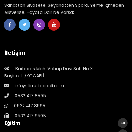
Sanattan Siyasete, Seyahatten Spora, Yeme İçmeden
Alışverişe. Hayata Dair Ne Varsa;
İletişim
Barbaros Mah. Vahap Dayı Sok. No:3
Başiskele/KOCAELİ
info@timekocaeli.com
0532 417 8595
0532 417 8595
0532 417 8595
Eğitim
50