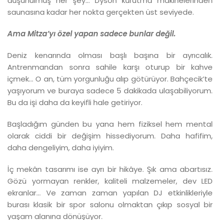
düşünülmüş her şey… Dyson kurutma makinelerinden
saunasına kadar her nokta gerçekten üst seviyede.
Ama Mitza’yı özel yapan sadece bunlar değil.
Deniz kenarında olması başlı başına bir ayrıcalık.
Antrenmandan sonra sahile karşı oturup bir kahve
içmek… O an, tüm yorgunluğu alıp götürüyor. Bahçecik’te
yaşıyorum ve buraya sadece 5 dakikada ulaşabiliyorum.
Bu da işi daha da keyifli hale getiriyor.
Başladığım günden bu yana hem fiziksel hem mental
olarak ciddi bir değişim hissediyorum. Daha hafifim,
daha dengeliyim, daha iyiyim.
İç mekân tasarımı ise ayrı bir hikâye. Şık ama abartısız.
Gözü yormayan renkler, kaliteli malzemeler, dev LED
ekranlar… Ve zaman zaman yapılan DJ etkinlikleriyle
burası klasik bir spor salonu olmaktan çıkıp sosyal bir
yaşam alanına dönüşüyor.