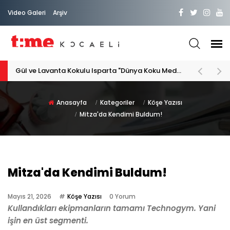
Video Galeri
Arşiv
PATİLİ DOSTA HAYATIMIZA "HOŞ GELDİN" DİYORSAK
Anasayfa
Kategoriler
Köşe Yazısı
Mitza'da Kendimi Buldum!
Mitza'da Kendimi Buldum!
Mayıs 21, 2026
Köşe Yazısı
0 Yorum
Kullandıkları ekipmanların tamamı Technogym. Yani
işin
en üst segmenti.