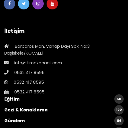
İletişim
Barbaros Mah. Vahap Dayı Sok. No:3
Başiskele/KOCAELİ
info@timekocaeli.com
0532 417 8595
0532 417 8595
0532 417 8595
Eğitim
50
Gezi & Konaklama
122
Gündem
86