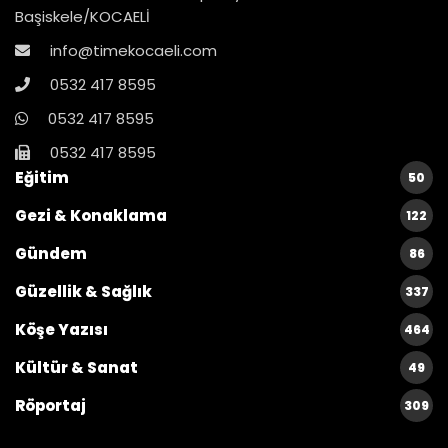
Başiskele/KOCAELİ
info@timekocaeli.com
0532 417 8595
0532 417 8595
0532 417 8595
Eğitim
50
Gezi & Konaklama
122
Gündem
86
Güzellik & Sağlık
337
Köşe Yazısı
464
Kültür & Sanat
49
Röportaj
309