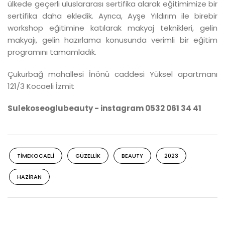
ülkede geçerli uluslararası sertifika alarak eğitimimize bir
sertifika daha ekledik. Ayrıca, Ayşe Yıldırım ile birebir
workshop eğitimine katılarak makyaj teknikleri, gelin
makyajı, gelin hazırlama konusunda verimli bir eğitim
programını tamamladık.
Çukurbağ mahallesi İnönü caddesi Yüksel apartmanı
121/3 Kocaeli İzmit
Sulekoseoglubeauty - instagram 0532 061 34 41
TIMEKOCAELI
GÜZELLIK
BEAUTY
2023
HAZIRAN