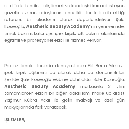
sektörde kendini geliştirmek ve kendi işini kurmak isteyen
güzellik uzmanı adaylarının öncelikli olarak tercih ettiği
referans bir akademi olarak değerlendiriliyor. Şule
Köseoğlu,
Aesthetic Beauty Academy’
nin yeni yerinde;
tırnak bakımı, kalıcı oje, ipek kirpik, cilt bakımı alanlarında
eğitimli ve profesyonel ekibi ile hizmet veriyor.
Protez tırnak alanında deneyimli isim Elif Berra Yılmaz,
ipek kirpik eğitimini de alarak daha da donanımlı bir
şekilde Şule Köseoğlu ekibine dahil oldu. Şule Köseoğlu,
Aesthetic Beauty Academy
markasıyla 3. yılını
tamamlarken ekibin bir diğer iddialı ismi make up artist
Yağmur Kübra Acar ile gelin makyajı ve özel gün
makyajlarında fark yaratacak.
İŞLEMLER;