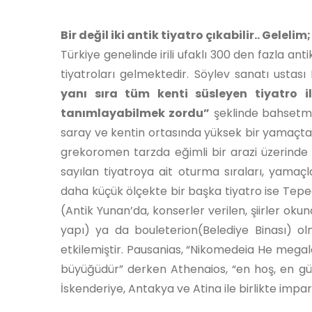
Bir değil iki antik tiyatro çıkabilir.. Gel
Türkiye genelinde irili ufaklı 300 den fazla a
tiyatroları gelmektedir. Söylev sanatı ustası
yanı sıra tüm kenti süsleyen tiyatro i
tanımlayabilmek zordu”
şeklinde bahsetmiş
saray ve kentin ortasında yüksek bir yamaçtaki
grekoromen tarzda eğimli bir arazi üzerinde 
sayılan tiyatroya ait oturma sıraları, yamaç
daha küçük ölçekte bir başka tiyatro ise Tepec
(Antik Yunan’da, konserler verilen, şiirler oku
yapı) ya da bouleterion(Belediye Binası) ol
etkilemiştir. Pausanias, “Nikomedeia He megal
büyüğüdür” derken Athenaios, “en hoş, en güz
İskenderiye, Antakya ve Atina ile birlikte impa