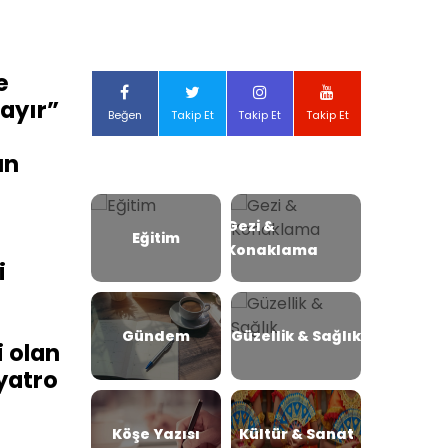
e
ayır”
Beğen
Takip Et
Takip Et
Takip Et
ün
Gezi &
Eğitim
Konaklama
i
Gündem
Güzellik & Sağlık
i olan
iyatro
Köşe Yazısı
Kültür & Sanat