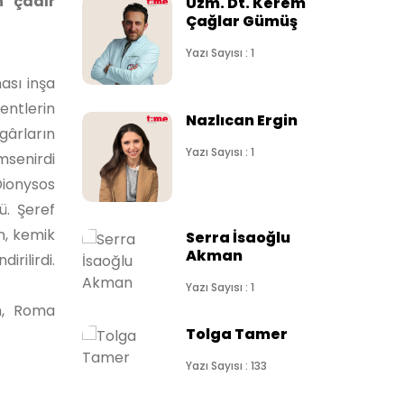
n çadır
Uzm. Dt. Kerem
Çağlar Gümüş
Yazı Sayısı : 1
ası inşa
entlerin
Nazlıcan Ergin
gârların
Yazı Sayısı : 1
msenirdi
Dionysos
ü. Şeref
un, kemik
Serra İsaoğlu
Akman
rilirdi.
Yazı Sayısı : 1
en, Roma
Tolga Tamer
Yazı Sayısı : 133