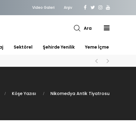
Video Galeri
Arşiv
Ara
aj
Sektörel
Şehirde Yenilik
Yeme İçme
Köşe Yazısı
Nikomedya Antik Tiyatrosu