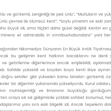
u ve görkemli, zenginliği ile pek ünlü”, “Mutluların ve yük
ok ünlü çevresi ile ölümsüz kent”, “Soylu yönetim ve eski z
aha büyük idi, ama hiçbiri daha güzel değildi. Kentin en 
 “Eminens et admirabilis in omnibushabundans” yani he
un ağzından Nikomedya: Dünyanın En Büyük Antik Tiyatrosu
cak bu gelişimin kent halkının bacaklarını ne denli
getirilerine diğerlerince ancak erişilebildi, aşılamadı:
ladı. Sahilde yükseldi ve boydan boya kenti ikiye ayıran
oğru selviler gibi yükselen kamu binaları görkemli, öze
i evler bir diğerinin yukarısında yükseliyordu. Kurul odaları
arının muhteşemliği ve limanının büyüklüğü gördüğü
ten oraya sık sık gidişimizde yoldaki sohbet konumuz, her
adaşlarımız yanı sıra eski bilgelik idi. Ancak tepelerin do