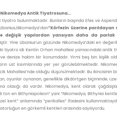
elim; Nikomedya Antik Tiyatrosuna…
ntik tiyatro bulunmaktadır. Bunların başında Efes ve Aspend
 Libanius,Nikomedya’dan
“Körfezin üzerine parıldayan 
le değişik yapılardan yansıyan daha da parlak ı
tir. Yine Libanius’un gözünde Nikomedya’daki en değerli
 tiyatro idi. Kentin Orhan mahallesi yamacındaki antik ti
ve denize hakim bir konumdadır. Yirmi beş bin kişilik ol
ların üst kısımlarında yer yer görülebilmektedir. Nikome
ik Mahallesi’nde olduğu düşünülmektedir. Bu ikincisinin b
nan, oyunlar oynanan, genellikle dikdörtgen biçiminde, üzer
ma olasığı da vardır. Nikomedya, kent olarak çağdaşla
é ton en Bithyniapoleon” yani “Nikomedya, Bithynia kentle
el kent” anlamında “perikalles” İfadesini kullanmaktayd
ratorluğun en görkemli kentleri arasında sayılıyordu.