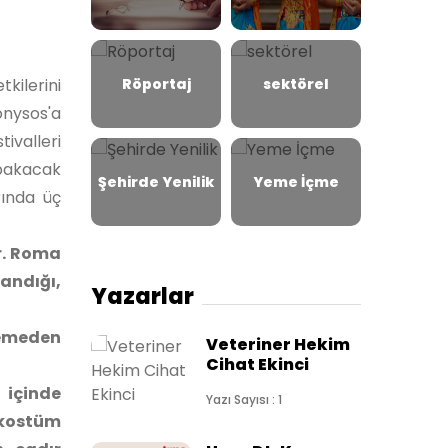
kilerini
Röportaj
sektörel
onysos'a
ivalleri
 bakacak
Şehirde Yenilik
Yeme İçme
rında üç
r. Roma
andığı,
Yazarlar
zemeden
Veteriner Hekim
Cihat Ekinci
 içinde
Yazı Sayısı : 1
 kostüm