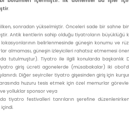
 bölümleri içermiştir. İlk dönemler bu işler içi
ştir
.
lken, sonradan yükselmiştir. Önceleri sade bir sahne bin
ştir. Antik kentlerin sahip olduğu tiyatroların büyüklüğü k
rın lokasyonlarının belirlenmesinde güneşin konumu ve rüz
rlar almaması, güneşin izleyicileri rahatsız etmemesi öne
tutulmuştur). Tiyatro ile ilgili konularda başkanlık 
iyatro giriş ücreti agonelerde (müsabakalar) iki obol’d
ılanırdı. Diğer seyirciler tiyatro gişesinden giriş için kurş
r arasında huzuru tesis etmek için özel memurlar görevlendi
 ve yolluklar sponsor veya
ğda tiyatro festivalleri tanrıların şerefine düzenlenirk
içindi.