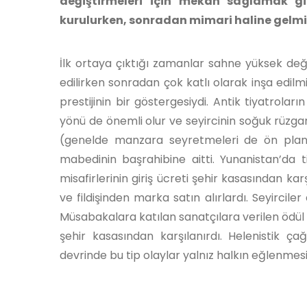
değiştirmeleri için mekân sağlamak gibi
kurulurken, sonradan mimari haline gelmi
İlk ortaya çıktığı zamanlar sahne yüksek deği
edilirken sonradan çok katlı olarak inşa edilmi
prestijinin bir göstergesiydi. Antik tiyatrola
yönü de önemli olur ve seyircinin soğuk rüzga
(genelde manzara seyretmeleri de ön planda 
mabedinin başrahibine aitti. Yunanistan’da t
misafirlerinin giriş ücreti şehir kasasından karş
ve fildişinden marka satın alırlardı. Seyircile
Müsabakalara katılan sanatçılara verilen ödül
şehir kasasından karşılanırdı. Helenistik ça
devrinde bu tip olaylar yalnız halkın eğlenmesi 