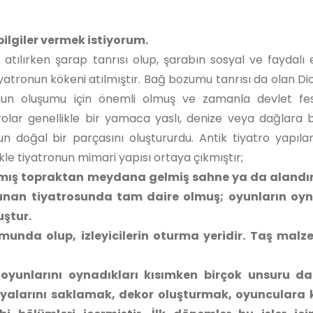
bilgiler vermek istiyorum.
ılırken şarap tanrısı olup, şarabın sosyal ve faydalı et
tiyatronun kökeni atılmıştır. Bağ bozumu tanrısı da olan Di
onun oluşumu için önemli olmuş ve zamanla devlet fest
olar genellikle bir yamaca yaslı, denize veya dağlara
n doğal bir parçasını oluştururdu. Antik tiyatro yapıla
e tiyatronun mimari yapısı ortaya çıkmıştır;
rılmış topraktan meydana gelmiş sahne ya da alandı
unan tiyatrosunda tam daire olmuş; oyunların oyn
ştur.
unda olup, izleyicilerin oturma yeridir. Taş mal
oyunlarını oynadıkları kısımken birçok unsuru da
 eşyalarını saklamak, dekor oluşturmak, oyunculara