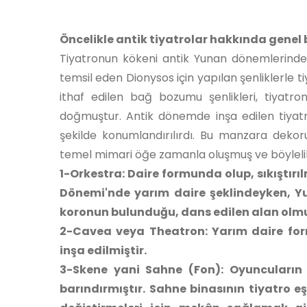
Öncelikle antik tiyatrolar hakkında genel 
Tiyatronun kökeni antik Yunan dönemlerinde at
temsil eden Dionysos için yapılan şenliklerle 
ithaf edilen bağ bozumu şenlikleri, tiyatr
doğmuştur. Antik dönemde inşa edilen tiyatr
şekilde konumlandırılırdı. Bu manzara dekoru
temel mimari öğe zamanla oluşmuş ve böylelikl
1-Orkestra: Daire formunda olup, sıkıştı
Dönemi'nde yarım daire şeklindeyken, Y
koronun bulunduğu, dans edilen alan olmu
2-Cavea veya Theatron: Yarım daire form
inşa edilmiştir.
3-Skene yani Sahne (Fon): Oyuncuların 
barındırmıştır. Sahne binasının tiyatro