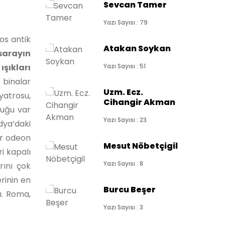
Sevcan Tamer
Yazı Sayısı : 79
os antik
Atakan Soykan
sarayın
şıkları
Yazı Sayısı : 51
 binalar
Uzm. Ecz.
yatrosu,
Cihangir Akman
duğu var
Yazı Sayısı : 23
dya’daki
ir odeon
Mesut Nöbetçigil
i kapalı
Yazı Sayısı : 8
rını çok
rinin en
Burcu Beşer
ı. Roma,
Yazı Sayısı : 3