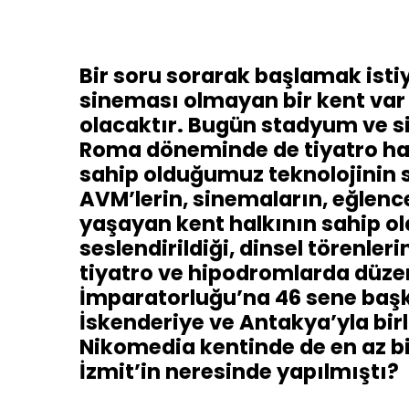
Bir soru sorarak başlamak is
sineması olmayan bir kent var
olacaktır. Bugün stadyum ve si
Roma döneminde de tiyatro hat
sahip olduğumuz teknolojinin sı
AVM’lerin, sinemaların, eğlen
yaşayan kent halkının sahip old
seslendirildiği, dinsel törenler
tiyatro ve hipodromlarda düze
İmparatorluğu’na 46 sene baş
İskenderiye ve Antakya’yla bir
Nikomedia kentinde de en az bir
İzmit’in neresinde yapılmıştı?