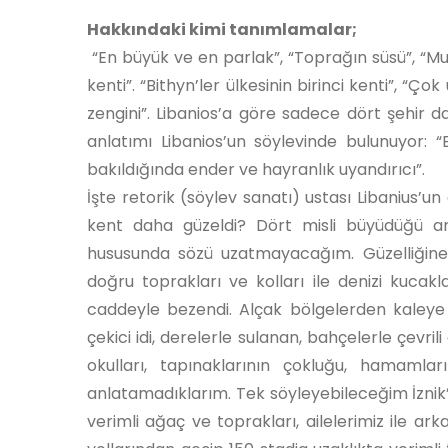
Hakkındaki kimi tanımlamalar;
“En büyük ve en parlak”, “Toprağın süsü”, “Mutl
kenti”. “Bithyn’ler ülkesinin birinci kenti”, “Ç
zengini”. Libanios’a göre sadece dört şehir d
anlatımı Libanios’un söylevinde bulunuyor:
bakıldığında ender ve hayranlık uyandırıcı”.
İşte retorik (söylev sanatı) ustası Libanius’
kent daha güzeldi? Dört misli büyüdüğü an
hususunda sözü uzatmayacağım. Güzelliğine ve 
doğru toprakları ve kolları ile denizi kucak
caddeyle bezendi. Alçak bölgelerden kaleye d
çekici idi, derelerle sulanan, bahçelerle çevril
okulları, tapınaklarının çokluğu, hamaml
anlatamadıklarım. Tek söyleyebileceğim İznik’
verimli ağaç ve toprakları, ailelerimiz ile ark