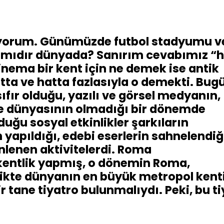
tiyorum. Günümüzde futbol stadyumu v
 mıdır dünyada? Sanırım cevabımız “h
nema bir kent için ne demek ise antik
ta ve hatta fazlasıyla o demekti. Bug
fır olduğu, yazılı ve görsel medyanın,
ce dünyasının olmadığı bir dönemde
uğu sosyal etkinlikler şarkıların
in yapıldığı, edebi eserlerin sahnelendiğ
nlenen aktivitelerdi. Roma
kentlik yapmış, o dönemin Roma,
likte dünyanın en büyük metropol kent
 tane tiyatro bulunmalıydı. Peki, bu t