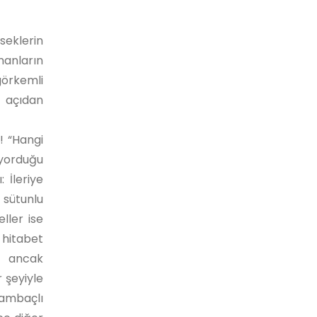
seklerin
amanların
görkemli
r açıdan
! “Hangi
 yorduğu
 İleriye
 sütunlu
ller ise
, hitabet
m ancak
 şeyiyle
lambaçlı