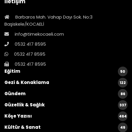
İletişim
Barbaros Mah. Vahap Dayı Sok. No:3
Başiskele/KOCAELİ
info@timekocaeli.com
0532 417 8595
0532 417 8595
0532 417 8595
Eğitim
50
Gezi & Konaklama
122
Gündem
86
Güzellik & Sağlık
337
Köşe Yazısı
464
Kültür & Sanat
49