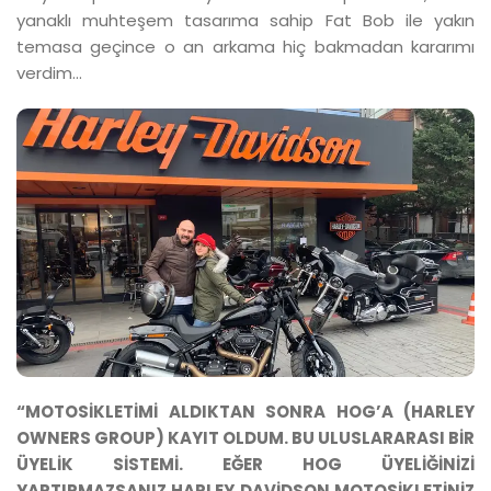
yanaklı muhteşem tasarıma sahip Fat Bob ile yakın
temasa geçince o an arkama hiç bakmadan kararımı
verdim…
“MOTOSİKLETİMİ ALDIKTAN SONRA HOG’A (HARLEY
OWNERS GROUP) KAYIT OLDUM. BU ULUSLARARASI BİR
ÜYELİK SİSTEMİ. EĞER HOG ÜYELİĞİNİZİ
YAPTIRMAZSANIZ HARLEY DAVİDSON MOTOSİKLETİNİZ