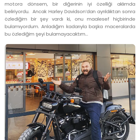
motora dönsem, bir diğerinin iyi özelliği aklımda
beliriyordu. Ancak Harley Davidson’dan ayrıldıktan sonra
özlediğim bir şey vardı ki, onu maalesef hiçbirinde
bulamıyordum. Anladığım kadarıyla başka maceralarda
bu özlediğim şeyi bulamayacaktım...