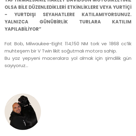
OLSA BİLE DÜZENLEDİKLERİ ETKİNLİKLERE VEYA YURTİÇİ
- YURTDIŞI SEYAHATLERE KATILAMIYORSUNUZ.
YALNIZCA GÜNÜBİRLİK TURLARA KATILIM
YAPILABİLİYOR”
Fat Bob, Milwaukee-Eight 114;150 NM tork ve 1868 cc’lik
muhteşem bir V Twin likit soğutmalı motora sahip.
Bu yaz yepyeni maceralara yol almak için şimdilik gün
sayıyoruz…