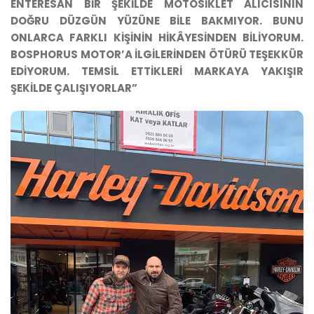
ENTERESAN BİR ŞEKİLDE MOTOSİKLET ALICISININ
DOĞRU DÜZGÜN YÜZÜNE BİLE BAKMIYOR. BUNU
ONLARCA FARKLI KİŞİNİN HİKÂYESİNDEN BİLİYORUM.
BOSPHORUS MOTOR’A İLGİLERİNDEN ÖTÜRÜ TEŞEKKÜR
EDİYORUM. TEMSİL ETTİKLERİ MARKAYA YAKIŞIR
ŞEKİLDE ÇALIŞIYORLAR”