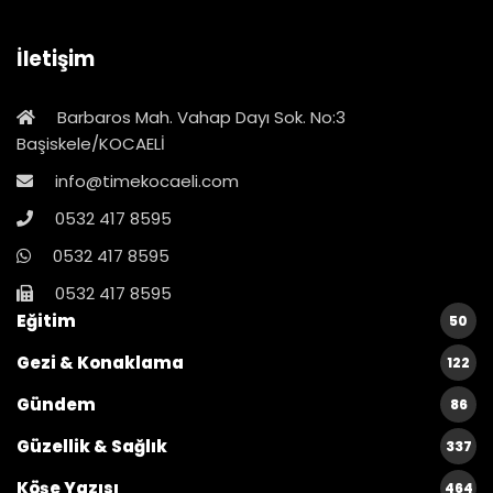
İletişim
Barbaros Mah. Vahap Dayı Sok. No:3
Başiskele/KOCAELİ
info@timekocaeli.com
0532 417 8595
0532 417 8595
0532 417 8595
Eğitim
50
Gezi & Konaklama
122
Gündem
86
Güzellik & Sağlık
337
Köşe Yazısı
464