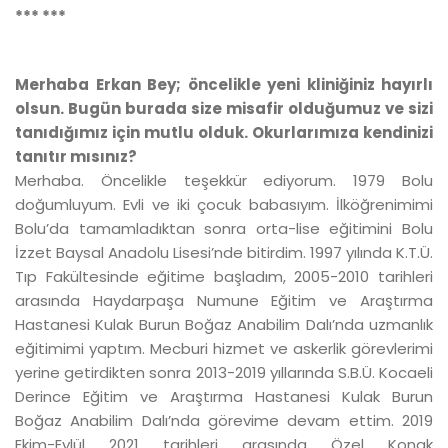
*** ***
Merhaba Erkan Bey; öncelikle yeni kliniğiniz hayırlı
olsun. Bugün burada size misafir olduğumuz ve sizi
tanıdığımız için mutlu olduk. Okurlarımıza kendinizi
tanıtır mısınız?
Merhaba. Öncelikle teşekkür ediyorum. 1979 Bolu
doğumluyum. Evli ve iki çocuk babasıyım. İlköğrenimimi
Bolu’da tamamladıktan sonra orta-lise eğitimini Bolu
İzzet Baysal Anadolu Lisesi’nde bitirdim. 1997 yılında K.T.Ü.
Tıp Fakültesinde eğitime başladım, 2005-2010 tarihleri
arasında Haydarpaşa Numune Eğitim ve Araştırma
Hastanesi Kulak Burun Boğaz Anabilim Dalı’nda uzmanlık
eğitimimi yaptım. Mecburi hizmet ve askerlik görevlerimi
yerine getirdikten sonra 2013-2019 yıllarında S.B.Ü. Kocaeli
Derince Eğitim ve Araştırma Hastanesi Kulak Burun
Boğaz Anabilim Dalı’nda görevime devam ettim. 2019
Ekim-Eylül 2021 tarihleri arasında Özel Konak