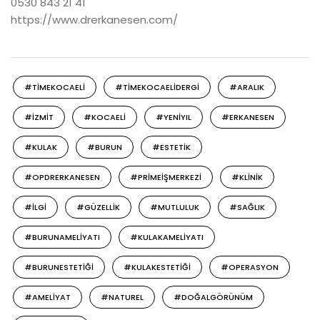
0530 843 21 41
https://www.drerkanesen.com/
#TIMEKOCAELI
#TIMEKOCAELIDERGI
#ARALIK
#IZMIT
#KOCAELI
#YENIYIL
#ERKANESEN
#KULAK
#BURUN
#ESTETIK
#OPDRERKANESEN
#PRIMEIŞMERKEZI
#KLINIK
#ILGI
#GÜZELLIK
#MUTLULUK
#SAĞLIK
#BURUNAMELIYATI
#KULAKAMELIYATI
#BURUNESTETIĞI
#KULAKESTETIĞI
#OPERASYON
#AMELIYAT
#NATUREL
#DOĞALGÖRÜNÜM