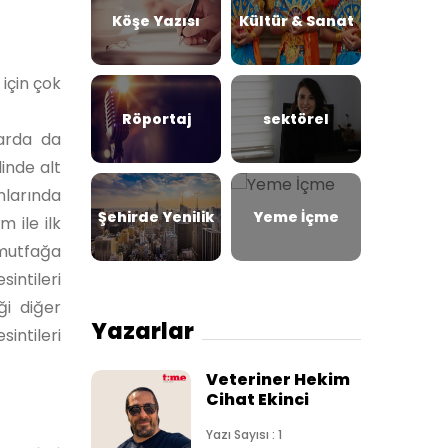
Köşe Yazısı
Kültür & Sanat
için çok
Röportaj
sektörel
larda da
inde alt
nlarında
Şehirde Yenilik
Yeme İçme
 ile ilk
 mutfağa
intileri
ği diğer
Yazarlar
intileri
Veteriner Hekim
Cihat Ekinci
Yazı Sayısı : 1