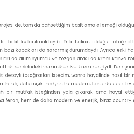
rojesi de, tam da bahsettiğim basit ama el emeği olduğu 
r bilfiil kullanılmaktaydı. Eski halinin olduğu fotoğraf
n bazı kapakları da sararmış durumdaydı. Ayrıca eski hal
mları da alüminyumdu ve tezgâh arası da krem kahve to
utfak zeminindeki seramikler ise krem rengiydi. Danışanım
detaylı fotoğrafları istedim. Sonra hayalinde nasıl bir
 ferah, daha açık renk, daha modern, biraz da country es
ah bir mutfak isteğinden yola çıkarak ama hayal etti
 ferah, hem de daha modern ve enerjik, biraz country es