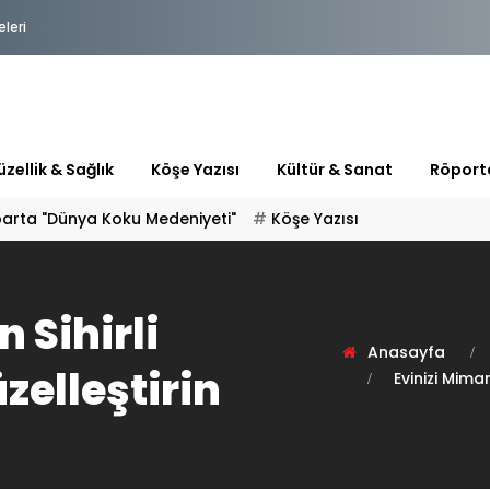
eleri
zellik & Sağlık
Köşe Yazısı
Kültür & Sanat
Röport
parta "Dünya Koku Medeniyeti"
Köşe Yazısı
n Sihirli
Anasayfa
zelleştirin
Evinizi Mimar