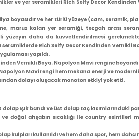
ikler ve yer seramikleri Rich Selfy Decor Kendinden 
ilya boyasıdır ve her türlü yüzeye (cam, seramik, pla
eme, maruz kalan yer
seramiği,
tezgah arası seram
kli yüzeyin daha da kuvvetlendirilmesi gerekmekte
 seramiklerde Rich Selfy Decor Kendinden Vernikli B
 uygulaması yapıldı.
ndinden Vernikli Boya, Napolyon Mavi rengine boyandı
 Napolyon Mavi rengi hem mekana enerji ve modernlik
ından dolayı oluşacak monoton etkiyi yok etti.
 dolap ışık bandı ve üst dolap taç kısımlarındaki p
ve doğal ahşabın sıcaklığı ile country esintileri 
 dolap kulpları kullanıldı ve hem daha spor, hem dah