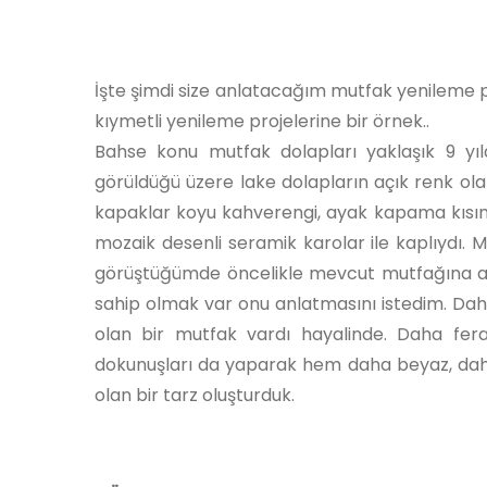
İşte şimdi size anlatacağım mutfak yenileme p
kıymetli yenileme projelerine bir örnek..
Bahse konu mutfak dolapları yaklaşık 9 yıldı
görüldüğü üzere lake dolapların açık renk ola
kapaklar koyu kahverengi, ayak kapama kısı
mozaik desenli seramik karolar ile kaplıydı. M
görüştüğümde öncelikle mevcut mutfağına ait 
sahip olmak var onu anlatmasını istedim. Daha
olan bir mutfak vardı hayalinde. Daha fer
dokunuşları da yaparak hem daha beyaz, daha
olan bir tarz oluşturduk.