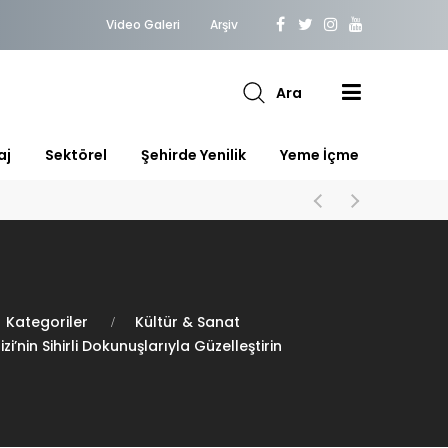
Video Galeri
Arşiv
Ara
aj
Sektörel
Şehirde Yenilik
Yeme İçme
Kategoriler
Kültür & Sanat
izi’nin Sihirli Dokunuşlarıyla Güzelleştirin