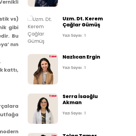
Vernikli
Uzm. Dt. Kerem
stik vs)
Çağlar Gümüş
ik gibi
dir. Bu
Yazı Sayısı : 1
oya’ nın
Nazlıcan Ergin
.
Yazı Sayısı : 1
 kattı,
Serra İsaoğlu
Akman
arçalara
Yazı Sayısı : 1
mutfağa
a modern
Tolga Tamer