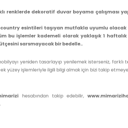
klı renklerde dekoratif duvar boyama çalışması yap
country esintileri taşıyan mutfakla uyumlu olacak 
Tüm bu işlemler kademeli olarak yaklaşık 1 haftalık
ütçesini sarsmayacak bir bedelle..
mobilyayı yeniden tasarlayıp yenilemek isterseniz, farklı t
cek yüzey işlemleriyle ilgili bilgi almak için bizi takip etm
marizi
hesabından takip edebilir,
www.mimarizih
.