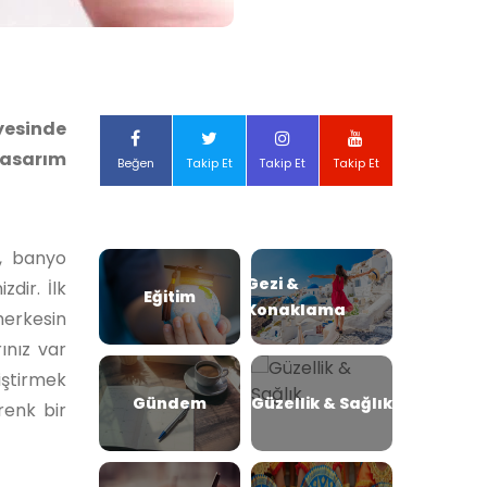
esinde
tasarım
Beğen
Takip Et
Takip Et
Takip Et
e, banyo
Gezi &
dir. İlk
Eğitim
Konaklama
herkesin
ınız var
iştirmek
Gündem
Güzellik & Sağlık
renk bir