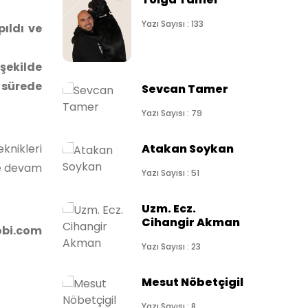
Yazı Sayısı : 133
ıldı ve
şekilde
 sürede
Sevcan Tamer
Yazı Sayısı : 79
eknikleri
Atakan Soykan
eye devam
Yazı Sayısı : 51
Uzm. Ecz.
Cihangir Akman
obi.com
Yazı Sayısı : 23
Mesut Nöbetçigil
Yazı Sayısı : 8