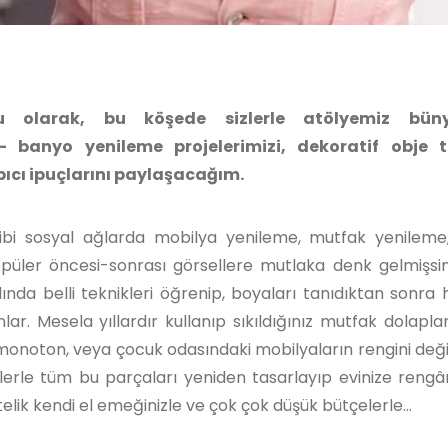
su olarak, bu köşede sizlerle atölyemiz büny
- banyo yenileme projelerimizi, dekoratif obje 
rpıcı ipuçlarını paylaşacağım.
 gibi sosyal ağlarda mobilya yenileme, mutfak yenilem
püler öncesi-sonrası görsellere mutlaka denk gelmişsiniz
ında belli teknikleri öğrenip, boyaları tanıdıktan sonra 
ar. Mesela yıllardır kullanıp sıkıldığınız mutfak dolaplar
monoton, veya çocuk odasındaki mobilyaların rengini değ
klerle tüm bu parçaları yeniden tasarlayıp evinize rengâ
elik kendi el emeğinizle ve çok çok düşük bütçelerle…