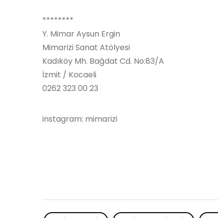
********
Y. Mimar Aysun Ergin
Mimarizi Sanat Atölyesi
Kadıköy Mh. Bağdat Cd. No:83/A
İzmit / Kocaeli
0262 323 00 23
instagram: mimarizi