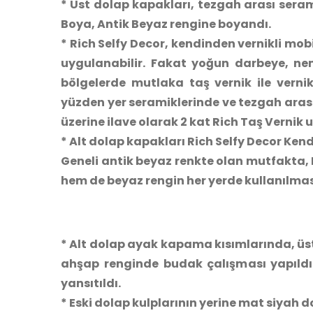
* Üst dolap kapakları, tezgah arası seram
Boya, Antik Beyaz rengine boyandı.
* Rich Selfy Decor, kendinden vernikli mob
uygulanabilir. Fakat yoğun darbeye, n
bölgelerde mutlaka taş vernik ile verni
yüzden yer seramiklerinde ve tezgah arası
üzerine ilave olarak 2 kat Rich Taş Vernik
* Alt dolap kapakları Rich Selfy Decor Ke
Geneli antik beyaz renkte olan mutfakta,
hem de beyaz rengin her yerde kullanılmas
* Alt dolap ayak kapama kısımlarında, üst
ahşap renginde budak çalışması yapıldı 
yansıtıldı.
* Eski dolap kulplarının yerine mat siyah