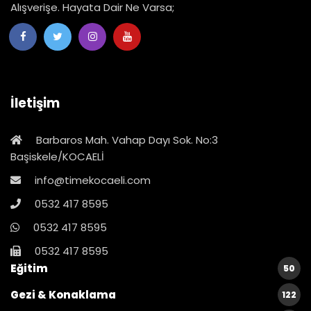
Alışverişe. Hayata Dair Ne Varsa;
İletişim
Barbaros Mah. Vahap Dayı Sok. No:3
Başiskele/KOCAELİ
info@timekocaeli.com
0532 417 8595
0532 417 8595
0532 417 8595
Eğitim
50
Gezi & Konaklama
122