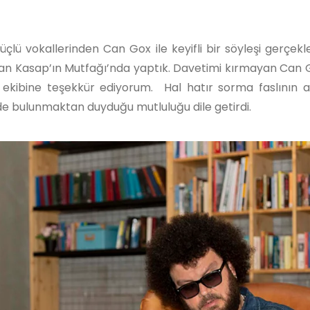
lü vokallerinden Can Gox ile keyifli bir söyleşi gerçekle
olan Kasap’ın Mutfağı’nda yaptık. Davetimi kırmayan Can 
ı ekibine teşekkür ediyorum. Hal hatır sorma faslının 
de bulunmaktan duyduğu mutluluğu dile getirdi.