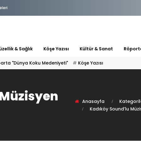
eleri
zellik & Sağlık
Köşe Yazısı
Kültür & Sanat
Röport
 Müzisyen
Anasayfa
Kategoril
Kadıköy Sound’lu Müz