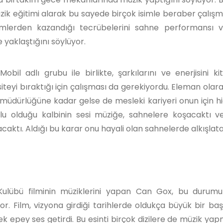
üzik eğitimi alarak bu sayede birçok isimle beraber çalışma
imlerden kazandığı tecrübelerini sahne performansı 
 yaklaştığını söylüyor.
il adlı grubu ile birlikte, şarkılarını ve enerjisini kitl
iteyi bıraktığı için çalışması da gerekiyordu. Eleman olara
ler müdürlüğüne kadar gelse de mesleki kariyeri onun için h
lu olduğu kalbinin sesi müziğe, sahnelere koşacaktı v
caktı. Aldığı bu karar onu hayali olan sahnelerde alkışlata
 Kulübü filminin müziklerini yapan Can Gox, bu durum
. Film, vizyona girdiği tarihlerde oldukça büyük bir baş
ek epey ses getirdi. Bu esinti birçok dizilere de müzik yap