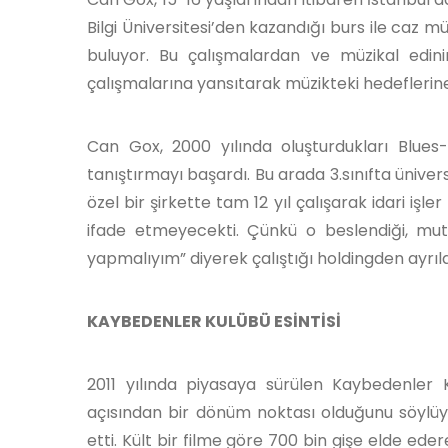
Bilgi Üniversitesi’den kazandığı burs ile caz m
buluyor. Bu çalışmalardan ve müzikal edin
çalışmalarına yansıtarak müzikteki hedeflerine
Can Gox, 2000 yılında oluşturdukları Blues-Mob
tanıştırmayı başardı. Bu arada 3.sınıfta ünivers
özel bir şirkette tam 12 yıl çalışarak idari iş
ifade etmeyecekti. Çünkü o beslendiği, mut
yapmalıyım” diyerek çalıştığı holdingden ayrıla
KAYBEDENLER KULÜBÜ ESİNTİSİ
2011 yılında piyasaya sürülen Kaybedenler
açısından bir dönüm noktası olduğunu söylüyor
etti. Kült bir filme göre 700 bin gişe elde eder