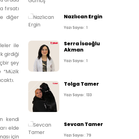
 fırsatı
Nazlıcan Ergin
ve diğer
Yazı Sayısı : 1
Serra İsaoğlu
eler ile
Akman
k girdiği
Yazı Sayısı : 1
içbir şey
e “Müzik
caktı.
Tolga Tamer
Yazı Sayısı : 133
un kendi
Sevcan Tamer
arı elde
Yazı Sayısı : 79
ması için