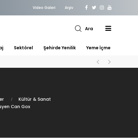
Video Galeri
Arşiv
Ara
aj
Sektörel
Şehirde Yenilik
Yeme İçme
er
Kültür & Sanat
isyen Can Gox