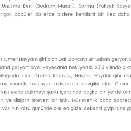
),Unutma Beni (Bodrum Masalı), Sorma (Yüksek Sosyet
rçok popüler dizilerde bizlere kendisini bir kez dah
r Ömer Hayyam şiiri olan Dal Goncayı Bir Sabah geliyor.
ha geliyor” diye. Heyecanla bekliyoruz. 2013 yılında çıkar
belleğinde olan Drama Köprüsü, Haydar Haydar gibi m
y soundlu müzisyen milyonların sevgilisi oldu. Cover 
kıyı evirip bükmeyi şarkı içerisinde başka bir yerde ol
ve disiplin isteyen bir iştir. Müzisyenlik bana sabre
ar. ‘En kötü gününde bile en güzel ceketini giyip işine git