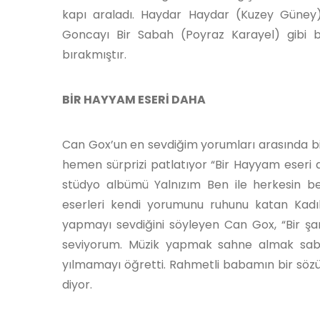
kapı araladı. Haydar Haydar (Kuzey Güney
Goncayı Bir Sabah (Poyraz Karayel) gibi bi
bırakmıştır.
BİR HAYYAM ESERİ DAHA
Can Gox’un en sevdiğim yorumları arasında bi
hemen sürprizi patlatıyor “Bir Hayyam eseri da
stüdyo albümü Yalnızım Ben ile herkesin 
eserleri kendi yorumunu ruhunu katan Kadıkö
yapmayı sevdiğini söyleyen Can Gox, “Bir şar
seviyorum. Müzik yapmak sahne almak sabır 
yılmamayı öğretti. Rahmetli babamın bir sözü v
diyor.