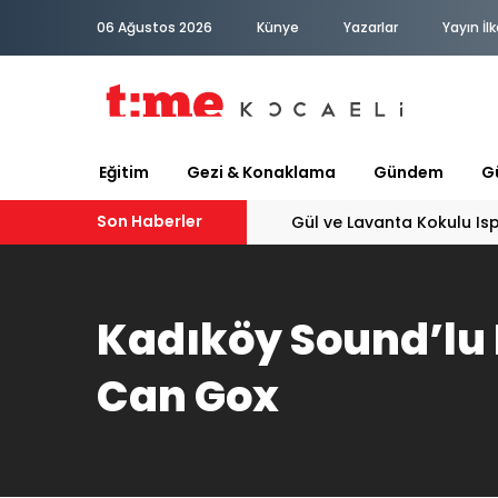
06 Ağustos 2026
Künye
Yazarlar
Yayın İlk
Eğitim
Gezi & Konaklama
Gündem
Gü
Son Haberler
PATİLİ DOSTA HAYATIMIZA "HOŞ GELDİN" DİYORSAK
Kadıköy Sound’lu
Can Gox