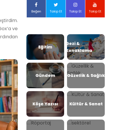
Beğen
Takip Et
Takip Et
Takip Et
ştirdim.
Gox’a ve
ardından
Gezi &
Eğitim
Konaklama
Gündem
Güzellik & Sağlık
Köşe Yazısı
Kültür & Sanat