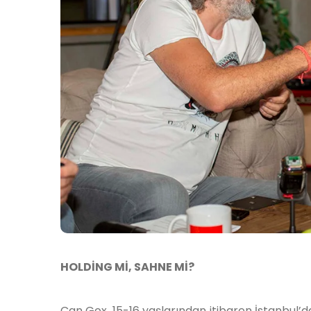
HOLDİNG Mİ, SAHNE Mİ?
Can Gox, 15-16 yaşlarından itibaren İstanbul’