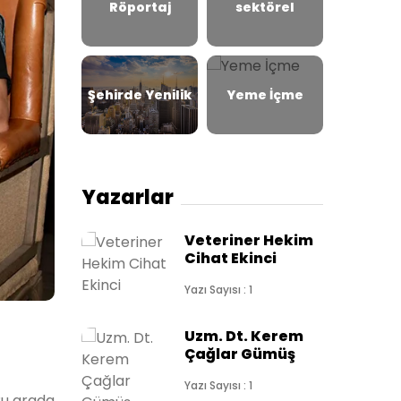
Röportaj
sektörel
Şehirde Yenilik
Yeme İçme
Yazarlar
Veteriner Hekim
Cihat Ekinci
Yazı Sayısı : 1
Uzm. Dt. Kerem
Çağlar Gümüş
Yazı Sayısı : 1
Bu arada