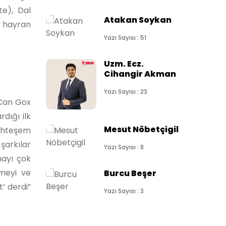
e), Dal
Atakan Soykan
a hayran
Yazı Sayısı : 51
Uzm. Ecz.
Cihangir Akman
Yazı Sayısı : 23
 Can Gox
dığı ilk
Mesut Nöbetçigil
uhteşem
şarkılar
Yazı Sayısı : 8
mayı çok
tmeyi ve
Burcu Beşer
’ derdi”
Yazı Sayısı : 3