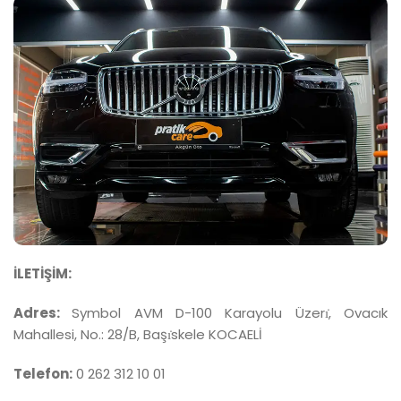
İLETİŞİM:
Adres:
Symbol AVM D-100 Karayolu Üzerı̇, Ovacık
Mahallesi, No.: 28/B, Başı̇skele KOCAELİ
Telefon:
0 262 312 10 01