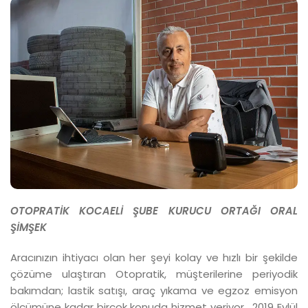
OTOPRATİK KOCAELİ ŞUBE KURUCU ORTAĞI ORAL
ŞİMŞEK
Aracınızın ihtiyacı olan her şeyi kolay ve hızlı bir şekilde
çözüme ulaştıran Otopratik, müşterilerine periyodik
bakımdan; lastik satışı, araç yıkama ve egzoz emisyon
ölçümüne kadar birçok konuda hizmet veriyor. 2019 Eylül