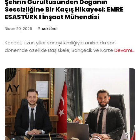
Şehrin Gürültüsünden Doğanın
Sessizliğine Bir Kaçış Hikayesi: EMRE
ESASTÜRK I İnşaat Mühendisi
Nisan 20, 2026
sektörel
Kocaeli, uzun yıllar sanayi kimliğiyle anılsa da son
dönemde özellikle Başiskele, Bahçecik ve Karte
Devamı...