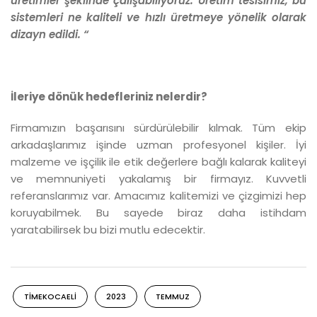
üretimler şeklinde çalışabiliyoruz. Üretim tesisimiz, bu
sistemleri ne kaliteli ve hızlı üretmeye yönelik olarak
dizayn edildi. “
İleriye dönük hedefleriniz nelerdir?
Firmamızın başarısını sürdürülebilir kılmak. Tüm ekip
arkadaşlarımız işinde uzman profesyonel kişiler. İyi
malzeme ve işçilik ile etik değerlere bağlı kalarak kaliteyi
ve memnuniyeti yakalamış bir firmayız. Kuvvetli
referanslarımız var. Amacımız kalitemizi ve çizgimizi hep
koruyabilmek. Bu sayede biraz daha istihdam
yaratabilirsek bu bizi mutlu edecektir.
TIMEKOCAELI
2023
TEMMUZ