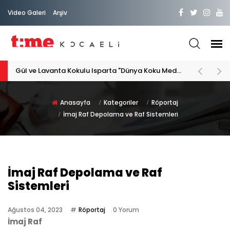
Video Galeri
Arşiv
PATİLİ DOSTA HAYATIMIZA "HOŞ GELDİN" DİYORSAK
Anasayfa
Kategoriler
Röportaj
İmaj Raf Depolama ve Raf Sistemleri
İmaj Raf Depolama ve Raf
Sistemleri
Ağustos 04, 2023
Röportaj
0 Yorum
İmaj Raf