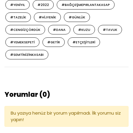
#YENIYIL
#2022
#BAĞÇEŞMEPIRLANTAKASAP
#TAZELIK
#HIJYENIK
#GÜNLÜK
#CENGIZÇÖRDÜK
#DANA
#KUZU
#TAVUK
#YEMEKSEPETI
#GETIR
#ETÇEŞITLERI
#SEMTINIZINKASABI
Yorumlar (0)
Bu yazıya henüz bir yorum yapılmadı. İlk yorumu siz
yapın!