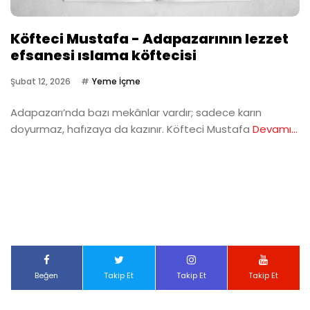
Köfteci Mustafa - Adapazarının lezzet
efsanesi ıslama köftecisi
Şubat 12, 2026
Yeme İçme
Adapazarı’nda bazı mekânlar vardır; sadece karın
doyurmaz, hafızaya da kazınır. Köfteci Mustafa
Devamı...
Beğen
Takip Et
Takip Et
Takip Et