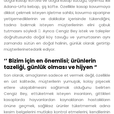
doğal kasap köftesi ve doğal kasap sucuğu, ayrılmaz ikili
Adana-Urfa kebap, şiş köfte. Özellikle kasap kavurmaya
dikkat çekmek isteyen işletme sahibi, kavurma siparişine
yetişemediklerinin ve dakikalar içerisinde tükendiğini,
tadına bakmak isteyen müşterilerinin elini çabuk
tutmasını söyledi . Ayrıca Cengiz Bey istek ve talepler
doğrultusunda doğal köy tavuğu ve yumurtasının aynı
zamanda sütün en doğal halinin, günlük olarak getirtip
müşterilerinetedarik ediyor.
‘’ Bizim için en önemlisi; ürünlerin
tazeliği, günlük olması ve hijyen “
Son olarak, amaçlarının sadece et vermek değil, özellikle
en üst kalitede, müşterilerin yumuşak, kolay pişecek
etlere ulaşabilmesini sağlamak olduğunu belirten
Cengiz Bey, ettüketmek isteyen insanların, gittikleri
kasaplarda hayvanlardan kaynaklanan hastalıkların
önüne geçmek, sağlıksız ürünler tüketmemek adına
kesim belgelerini mutlaka kontrol etmelerini, kendilerinin