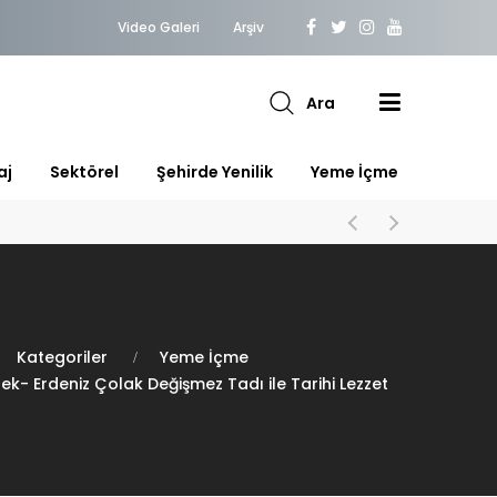
Video Galeri
Arşiv
Ara
aj
Sektörel
Şehirde Yenilik
Yeme İçme
Kategoriler
Yeme İçme
rek- Erdeniz Çolak Değişmez Tadı ile Tarihi Lezzet