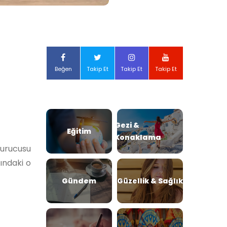
Beğen
Takip Et
Takip Et
Takip Et
Gezi &
Eğitim
Konaklama
kurucusu
ındaki o
Gündem
Güzellik & Sağlık