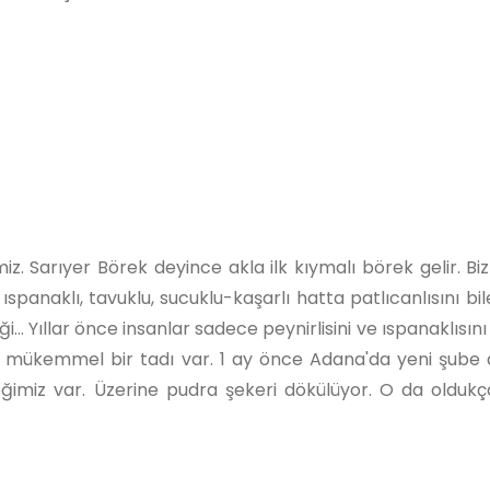
. Sarıyer Börek deyince akla ilk kıymalı börek gelir. Biz
 ıspanaklı, tavuklu, sucuklu-kaşarlı hatta patlıcanlısını bi
i… Yıllar önce insanlar sadece peynirlisini ve ıspanaklısını 
en mükemmel bir tadı var. 1 ay önce Adana'da yeni şube 
eğimiz var. Üzerine pudra şekeri dökülüyor. O da oldukç