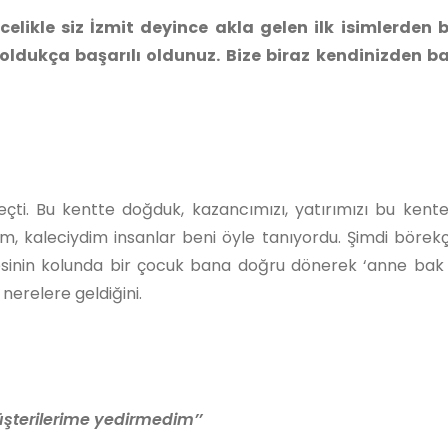
likle siz İzmit deyince akla gelen ilk isimlerden bi
 oldukça başarılı oldunuz. Bize biraz kendinizden b
ti. Bu kentte doğduk, kazancımızı, yatırımızı bu kente
m, kaleciydim insanlar beni öyle tanıyordu. Şimdi börekç
esinin kolunda bir çocuk bana doğru dönerek ‘anne bak
nerelere geldiğini.
üşterilerime yedirmedim’’