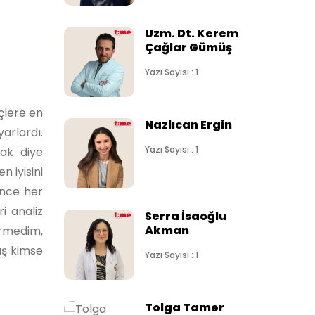
Uzm. Dt. Kerem
Çağlar Gümüş
Yazı Sayısı : 1
çlere en
Nazlıcan Ergin
arlardı.
Yazı Sayısı : 1
cak diye
 iyisini
önce her
i analiz
Serra İsaoğlu
Akman
irmedim,
ış kimse
Yazı Sayısı : 1
Tolga Tamer