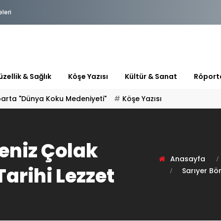
eleri
zellik & Sağlık
Köşe Yazısı
Kültür & Sanat
Röport
parta "Dünya Koku Medeniyeti"
Köşe Yazısı
eniz Çolak
Anasayfa
Tarihi Lezzet
Sarıyer Bö