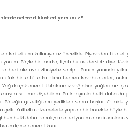
rünlerde nelere dikkat ediyorsunuz?
en kaliteli unu kullanıyoruz öncelikle. Piyasadan ticare
ruyorum. Böyle bir marka, fiyatı bu ne dersiniz diye. Kesin
ım da benimle aynı zihniyete sahip. Bunun yanında yıllar
 en ufak bir kötü koku alırsa hemen kasabı ararlar, onla
r. Yağ da çok önemli. Ustalarımız sağ olsun yağlarımızı çok
karışım sırrımız diyebilirim. Bu karışımla belki daha da 
r. Böreğin güzelliği onu yedikten sonra başlar. O mide 
gelir. Kaliteli malzemelerle yapılan bir börekte böyle b
ben belki daha pahalıya mal ediyorum ama insanların 
benim için en önemli konu.