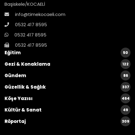
Başiskele/KOCAELİ
info@timekocaeli.com
0532 417 8595
0532 417 8595
0532 417 8595
Eğitim
50
Gezi & Konaklama
122
Gündem
86
Güzellik & Sağlık
337
Köşe Yazısı
464
Kültür & Sanat
49
Röportaj
309