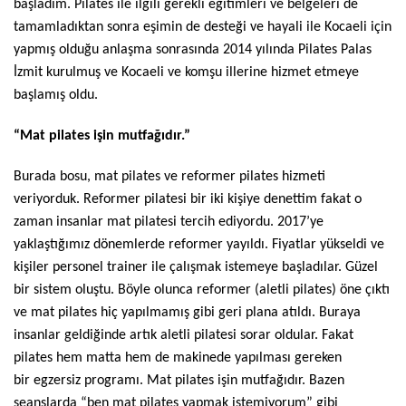
başladım. Pilates ile ilgili gerekli eğitimleri ve belgeleri de
tamamladıktan sonra eşimin de desteği ve hayali ile Kocaeli için
yapmış olduğu anlaşma sonrasında 2014 yılında Pilates Palas
İzmit kurulmuş ve Kocaeli ve komşu illerine hizmet etmeye
başlamış oldu.
“Mat pilates işin mutfağıdır.”
Burada bosu, mat pilates ve reformer pilates hizmeti
veriyorduk. Reformer pilatesi bir iki kişiye denettim fakat o
zaman insanlar mat pilatesi tercih ediyordu. 2017’ye
yaklaştığımız dönemlerde reformer yayıldı. Fiyatlar yükseldi ve
kişiler personel trainer ile çalışmak istemeye başladılar. Güzel
bir sistem oluştu. Böyle olunca reformer (aletli pilates) öne çıktı
ve mat pilates hiç yapılmamış gibi geri plana atıldı. Buraya
insanlar geldiğinde artık aletli pilatesi sorar oldular. Fakat
pilates hem matta hem de makinede yapılması gereken
bir egzersiz programı. Mat pilates işin mutfağıdır. Bazen
seanslarda “ben mat pilates yapmak istemiyorum” gibi