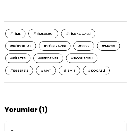
#TIME
#TIMEDERGI
#TIMEKOCAELI
#RÖPORTAJ
#KÖŞEYAZISI
#2022
#MAYIS
#PILATES
#REFORMER
#BOSUTOPU
#EGZERSIZ
#MAT
#IZMIT
#KOCAELI
Yorumlar (1)