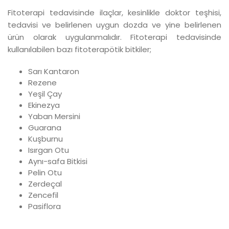
Fitoterapi tedavisinde ilaçlar, kesinlikle doktor teşhisi,
tedavisi ve belirlenen uygun dozda ve yine belirlenen
ürün olarak uygulanmalıdır. Fitoterapi tedavisinde
kullanılabilen bazı fitoterapötik bitkiler;
Sarı Kantaron
Rezene
Yeşil Çay
Ekinezya
Yaban Mersini
Guarana
Kuşburnu
Isırgan Otu
Aynı-safa Bitkisi
Pelin Otu
Zerdeçal
Zencefil
Pasiflora