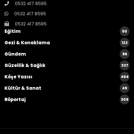
0532 417 8595
0532 417 8595
0532 417 8595
Eğitim
50
Gezi & Konaklama
122
Gündem
86
Güzellik & Sağlık
337
Köşe Yazısı
464
Kültür & Sanat
49
Röportaj
309