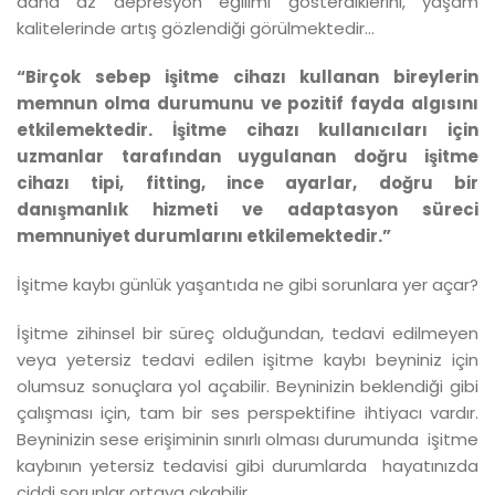
daha az depresyon eğilimi gösterdiklerini, yaşam
kalitelerinde artış gözlendiği görülmektedir...
“Birçok sebep işitme cihazı kullanan bireylerin
memnun olma durumunu ve pozitif fayda algısını
etkilemektedir. İşitme cihazı kullanıcıları için
uzmanlar tarafından uygulanan doğru işitme
cihazı tipi, fitting, ince ayarlar, doğru bir
danışmanlık hizmeti ve adaptasyon süreci
memnuniyet durumlarını etkilemektedir.”
İşitme kaybı günlük yaşantıda ne gibi sorunlara yer açar?
İşitme zihinsel bir süreç olduğundan, tedavi edilmeyen
veya yetersiz tedavi edilen işitme kaybı beyniniz için
olumsuz sonuçlara yol açabilir. Beyninizin beklendiği gibi
çalışması için, tam bir ses perspektifine ihtiyacı vardır.
Beyninizin sese erişiminin sınırlı olması durumunda işitme
kaybının yetersiz tedavisi gibi durumlarda hayatınızda
ciddi sorunlar ortaya çıkabilir.