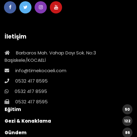
İletişim
Barbaros Mah. Vahap Dayı Sok. No:3
Başiskele/KOCAELİ
info@timekocaeli.com
0532 417 8595
0532 417 8595
0532 417 8595
Eğitim
50
Gezi & Konaklama
122
Gündem
86