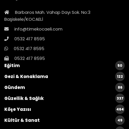
Barbaros Mah. Vahap Dayı Sok. No:3
Başiskele/KOCAELİ
info@timekocaeli.com
0532 417 8595
0532 417 8595
0532 417 8595
Eğitim
50
Gezi & Konaklama
122
Gündem
86
Güzellik & Sağlık
337
Köşe Yazısı
464
Kültür & Sanat
49