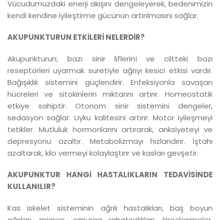
Vücudumuzdaki enerji akışını dengeleyerek, bedenimizin
kendi kendine iyileştirme gücünün artırılmasını sağlar.
AKUPUNKTURUN ETKİLERİ NELERDİR?
Akupunkturun; bazı sinir liflerini ve ciltteki bazı
reseptörleri uyarmak suretiyle ağrıyı kesici etkisi vardır.
Bağışıklık sistemini güçlendirir. Enfeksiyonla savaşan
hücreleri ve sitokinlerin miktarını artırır. Homeostatik
etkiye sahiptir. Otonom sinir sistemini dengeler,
sedasyon sağlar. Uyku kalitesini artırır. Motor iyileşmeyi
tetikler. Mutluluk hormonlarını artırarak, anksiyeteyi ve
depresyonu azaltır. Metabolizmayı hızlandırır. İştahı
azaltarak, kilo vermeyi kolaylaştırır ve kasları gevşetir.
AKUPUNKTUR HANGİ HASTALIKLARIN TEDAVİSİNDE
KULLANILIR?
Kas iskelet sisteminin ağrılı hastalıkları, baş boyun
ağrıları, migren, omurga rahatsızlıkları, kireçlenmeler,