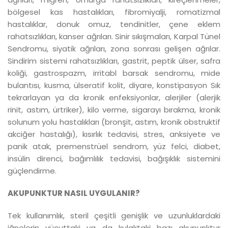
bölgesel kas hastalıkları, fibromiyalji, romatizmal
hastalıklar, donuk omuz, tendinitler, çene eklem
rahatsızlıkları, kanser ağrıları. Sinir sıkışmaları, Karpal Tünel
Sendromu, siyatik ağrıları, zona sonrası gelişen ağrılar.
Sindirim sistemi rahatsızlıkları, gastrit, peptik ülser, safra
koliği, gastrospazm, irritabl barsak sendromu, mide
bulantısı, kusma, ülseratif kolit, diyare, konstipasyon Sık
tekrarlayan ya da kronik enfeksiyonlar, alerjiler (alerjik
rinit, astım, ürtriker), kilo verme, sigarayı bırakma, kronik
solunum yolu hastalıkları (bronşit, astım, kronik obstruktif
akciğer hastalığı), kısırlık tedavisi, stres, anksiyete ve
panik atak, premenstrüel sendrom, yüz felci, diabet,
insülin direnci, bağımlılık tedavisi, bağışıklık sistemini
güçlendirme.
AKUPUNKTUR NASIL UYGULANIR?
Tek kullanımlık, steril çeşitli genişlik ve uzunluklardaki
iğnelerin vücuttaki ya da kulaktaki bazı akupunktur