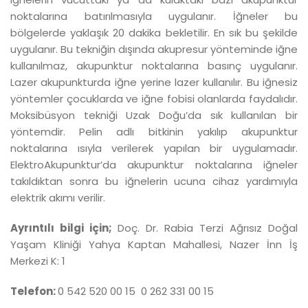
noktalarına batırılmasıyla uygulanır. İğneler bu
bölgelerde yaklaşık 20 dakika bekletilir. En sık bu şekilde
uygulanır. Bu tekniğin dışında akupresur yönteminde iğne
kullanılmaz, akupunktur noktalarına basınç uygulanır.
Lazer akupunkturda iğne yerine lazer kullanılır. Bu iğnesiz
yöntemler çocuklarda ve iğne fobisi olanlarda faydalıdır.
Moksibüsyon tekniği Uzak Doğu’da sık kullanılan bir
yöntemdir. Pelin adlı bitkinin yakılıp akupunktur
noktalarına ısıyla verilerek yapılan bir uygulamadır.
ElektroAkupunktur’da akupunktur noktalarına iğneler
takıldıktan sonra bu iğnelerin ucuna cihaz yardımıyla
elektrik akımı verilir.
Ayrıntılı bilgi için;
Doç. Dr. Rabia Terzi Ağrısız Doğal
Yaşam Kliniği Yahya Kaptan Mahallesi, Nazer İnn İş
Merkezi K: 1
Telefon:
0 542 520 00 15 0 262 331 00 15