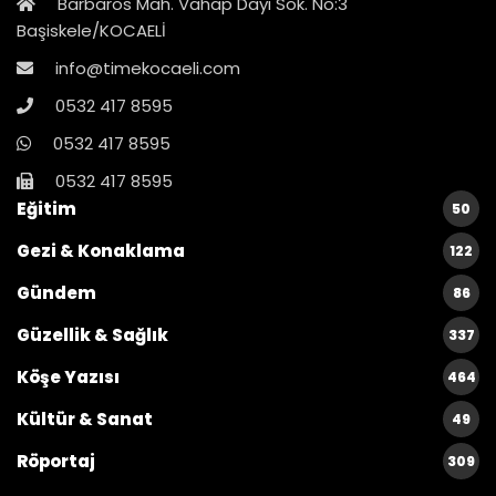
Barbaros Mah. Vahap Dayı Sok. No:3
Başiskele/KOCAELİ
info@timekocaeli.com
0532 417 8595
0532 417 8595
0532 417 8595
Eğitim
50
Gezi & Konaklama
122
Gündem
86
Güzellik & Sağlık
337
Köşe Yazısı
464
Kültür & Sanat
49
Röportaj
309