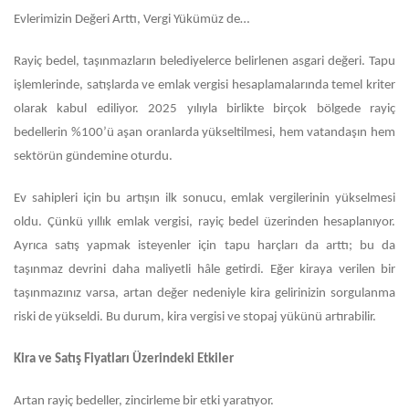
Evlerimizin Değeri Arttı, Vergi Yükümüz de…
Rayiç bedel, taşınmazların belediyelerce belirlenen asgari değeri. Tapu
işlemlerinde, satışlarda ve emlak vergisi hesaplamalarında temel kriter
olarak kabul ediliyor. 2025 yılıyla birlikte birçok bölgede rayiç
bedellerin %100’ü aşan oranlarda yükseltilmesi, hem vatandaşın hem
sektörün gündemine oturdu.
Ev sahipleri için bu artışın ilk sonucu, emlak vergilerinin yükselmesi
oldu. Çünkü yıllık emlak vergisi, rayiç bedel üzerinden hesaplanıyor.
Ayrıca satış yapmak isteyenler için tapu harçları da arttı; bu da
taşınmaz devrini daha maliyetli hâle getirdi. Eğer kiraya verilen bir
taşınmazınız varsa, artan değer nedeniyle kira gelirinizin sorgulanma
riski de yükseldi. Bu durum, kira vergisi ve stopaj yükünü artırabilir.
Kira ve Satış Fiyatları Üzerindeki Etkiler
Artan rayiç bedeller, zincirleme bir etki yaratıyor.