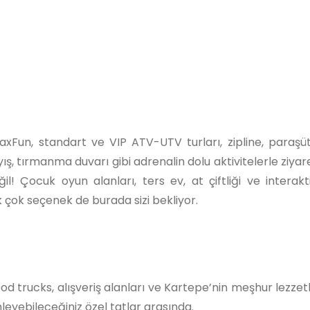
xFun, standart ve VIP ATV-UTV turları, zipline, paraşüt
ış, tırmanma duvarı gibi adrenalin dolu aktivitelerle ziyare
il! Çocuk oyun alanları, ters ev, at çiftliği ve interakt
 çok seçenek de burada sizi bekliyor.
d trucks, alışveriş alanları ve Kartepe’nin meşhur lezzet
yebileceğiniz özel tatlar arasında.