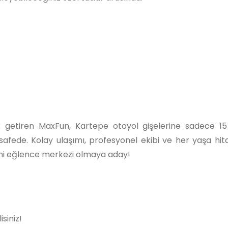
k getiren MaxFun, Kartepe otoyol gişelerine sadece 15
afede. Kolay ulaşımı, profesyonel ekibi ve her yaşa hi
eni eğlence merkezi olmaya aday!
siniz!