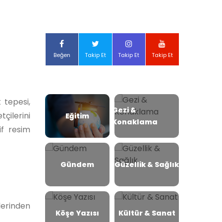
Beğen
Takip Et
Takip Et
Takip Et
 tepesi,
Gezi &
tçilerini
Eğitim
Konaklama
if resim
Gündem
Güzellik & Sağlık
lerinden
Köşe Yazısı
Kültür & Sanat