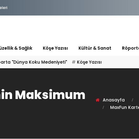
eleri
zellik & Sağlık
Köşe Yazısı
Kültür & Sanat
Röport
parta "Dünya Koku Medeniyeti"
Köşe Yazısı
nin Maksimum
Anasayfa
MaxFun Kart