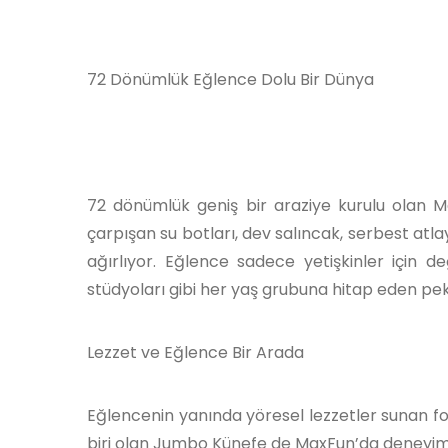
72 Dönümlük Eğlence Dolu Bir Dünya
72 dönümlük geniş bir araziye kurulu olan Ma
çarpışan su botları, dev salıncak, serbest atlay
ağırlıyor. Eğlence sadece yetişkinler için değ
stüdyoları gibi her yaş grubuna hitap eden pek
Lezzet ve Eğlence Bir Arada
Eğlencenin yanında yöresel lezzetler sunan foo
biri olan Jumbo Künefe de MaxFun’da deneyimle