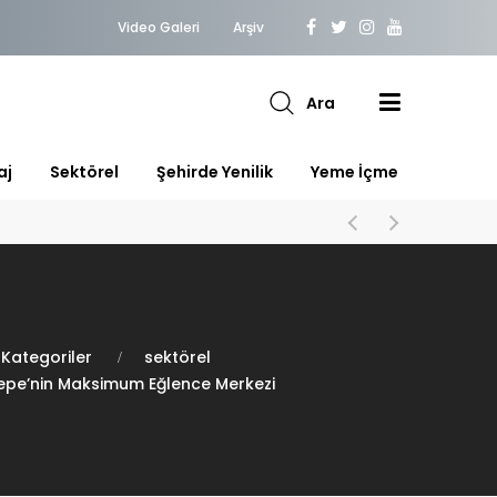
Video Galeri
Arşiv
Ara
aj
Sektörel
Şehirde Yenilik
Yeme İçme
Kategoriler
sektörel
epe’nin Maksimum Eğlence Merkezi