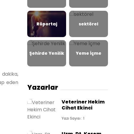
Röportaj
sektörel
Şehirde Yenilik
Yeme İçme
 dakika,
tap eden
Yazarlar
Veteriner Hekim
Cihat Ekinci
Yazı Sayısı : 1
Uzm. Dt. Kerem