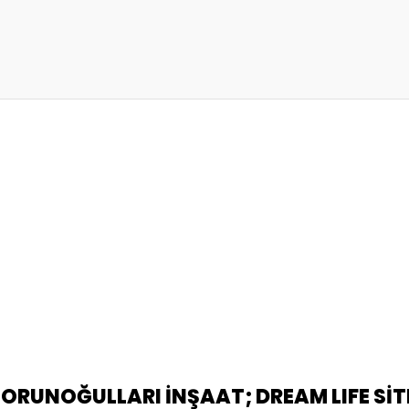
TORUNOĞULLARI İNŞAAT; DREAM LIFE SİT