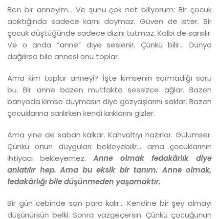
Ben bir anneyim… Ve şunu çok net biliyorum: Bir çocuk
acıktığında sadece karnı doymaz. Güven de ister. Bir
çocuk düştüğünde sadece dizini tutmaz. Kalbi de sarsılır.
Ve o anda “anne” diye seslenir. Çünkü bilir… Dünya
dağılırsa bile annesi onu toplar.
Ama kim toplar anneyi? İşte kimsenin sormadığı soru
bu. Bir anne bazen mutfakta sessizce ağlar. Bazen
banyoda kimse duymasın diye gözyaşlarını saklar. Bazen
çocuklarına sarılırken kendi kırıklarını gizler.
Ama yine de sabah kalkar. Kahvaltıyı hazırlar. Gülümser.
Çünkü onun duyguları bekleyebilir… ama çocuklarının
ihtiyacı bekleyemez.
Anne olmak fedakârlık diye
anlatılır hep. Ama bu eksik bir tanım. Anne olmak,
fedakârlığı bile düşünmeden yaşamaktır.
Bir gün cebinde son para kalır… Kendine bir şey almayı
düşünürsün belki. Sonra vazgeçersin. Çünkü çocuğunun