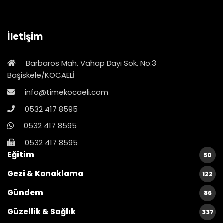
İletişim
Barbaros Mah. Vahap Dayı Sok. No:3
Başiskele/KOCAELİ
info@timekocaeli.com
0532 417 8595
0532 417 8595
0532 417 8595
Eğitim
50
Gezi & Konaklama
122
Gündem
86
Güzellik & Sağlık
337