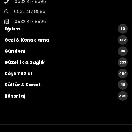
0532 417 8595
0532 417 8595
0532 417 8595
Eğitim
50
Gezi & Konaklama
122
Gündem
86
Güzellik & Sağlık
337
Köşe Yazısı
464
Kültür & Sanat
49
Röportaj
309