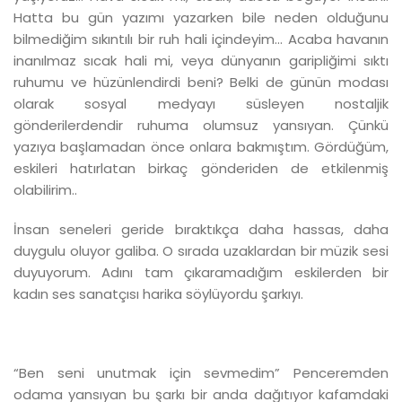
Hatta bu gün yazımı yazarken bile neden olduğunu
bilmediğim sıkıntılı bir ruh hali içindeyim... Acaba havanın
inanılmaz sıcak hali mi, veya dünyanın garipliğimi sıktı
ruhumu ve hüzünlendirdi beni? Belki de günün modası
olarak sosyal medyayı süsleyen nostaljik
gönderilerdendir ruhuma olumsuz yansıyan. Çünkü
yazıya başlamadan önce onlara bakmıştım. Gördüğüm,
eskileri hatırlatan birkaç gönderiden de etkilenmiş
olabilirim..
İnsan seneleri geride bıraktıkça daha hassas, daha
duygulu oluyor galiba. O sırada uzaklardan bir müzik sesi
duyuyorum. Adını tam çıkaramadığım eskilerden bir
kadın ses sanatçısı harika söylüyordu şarkıyı.
“Ben seni unutmak için sevmedim” Penceremden
odama yansıyan bu şarkı bir anda dağıtıyor kafamdaki