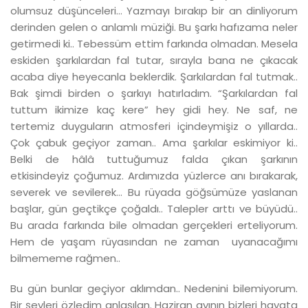
olumsuz düşünceleri... Yazmayı bırakıp bir an dinliyorum
derinden gelen o anlamlı müziği. Bu şarkı hafızama neler
getirmedi ki.. Tebessüm ettim farkında olmadan. Mesela
eskiden şarkılardan fal tutar, sırayla bana ne çıkacak
acaba diye heyecanla beklerdik. Şarkılardan fal tutmak..
Bak şimdi birden o şarkıyı hatırladım. “Şarkılardan fal
tuttum ikimize kaç kere” hey gidi hey. Ne saf, ne
tertemiz duyguların atmosferi içindeymişiz o yıllarda..
Çok çabuk geçiyor zaman.. Ama şarkılar eskimiyor ki..
Belki de hâlâ tuttuğumuz falda çıkan şarkının
etkisindeyiz çoğumuz. Ardımızda yüzlerce anı bırakarak,
severek ve sevilerek... Bu rüyada göğsümüze yaslanan
başlar, gün geçtikçe çoğaldı.. Talepler arttı ve büyüdü..
Bu arada farkında bile olmadan gerçekleri erteliyorum.
Hem de yaşam rüyasından ne zaman uyanacağımı
bilmememe rağmen..
Bu gün bunlar geçiyor aklımdan.. Nedenini bilemiyorum.
Bir şeyleri özledim anlaşılan. Haziran ayının bizleri hayata