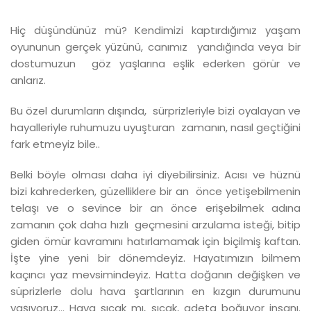
Hiç düşündünüz mü? Kendimizi kaptırdığımız yaşam
oyununun gerçek yüzünü, canımız yandığında veya bir
dostumuzun göz yaşlarına eşlik ederken görür ve
anlarız.
Bu özel durumların dışında, sürprizleriyle bizi oyalayan ve
hayalleriyle ruhumuzu uyuşturan zamanın, nasıl geçtiğini
fark etmeyiz bile..
Belki böyle olması daha iyi diyebilirsiniz. Acısı ve hüznü
bizi kahrederken, güzelliklere bir an önce yetişebilmenin
telaşı ve o sevince bir an önce erişebilmek adına
zamanın çok daha hızlı geçmesini arzulama isteği, bitip
giden ömür kavramını hatırlamamak için biçilmiş kaftan.
İşte yine yeni bir dönemdeyiz. Hayatımızın bilmem
kaçıncı yaz mevsimindeyiz. Hatta doğanın değişken ve
süprizlerle dolu hava şartlarının en kızgın durumunu
yaşıyoruz… Hava sıcak mı, sıcak, adeta boğuyor insanı.