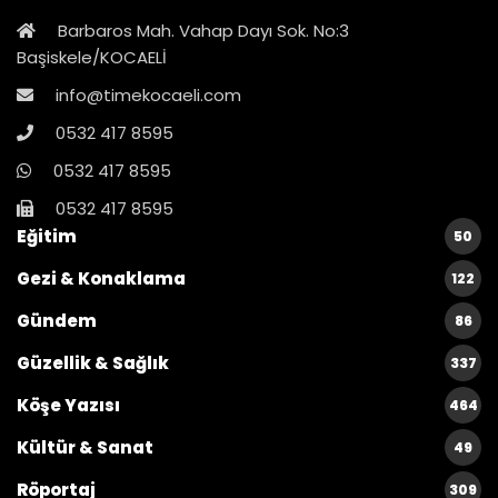
Barbaros Mah. Vahap Dayı Sok. No:3
Başiskele/KOCAELİ
info@timekocaeli.com
0532 417 8595
0532 417 8595
0532 417 8595
Eğitim
50
Gezi & Konaklama
122
Gündem
86
Güzellik & Sağlık
337
Köşe Yazısı
464
Kültür & Sanat
49
Röportaj
309