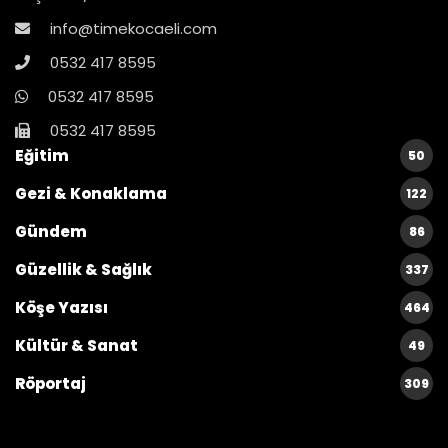
info@timekocaeli.com
0532 417 8595
0532 417 8595
0532 417 8595
Eğitim
50
Gezi & Konaklama
122
Gündem
86
Güzellik & Sağlık
337
Köşe Yazısı
464
Kültür & Sanat
49
Röportaj
309