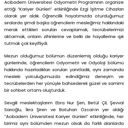
Acıbadem Üniversitesi Odyometri Programının organize
ettiği “Kariyer Günleri” etkinliğinde Ezgi İşitme Cihazları
olarak yer aldık. Öğrencilik hayatımızda oturduğumuz
sıralarda şimdi başka öğrencilerin mesleğimiz hakkındaki
merak ettikleri soruları cevaplamak, tecrübelerimizi
aktarmak, onların zihinlerine ve belki de hayallerine ışık
tutmak çok keyifliydi.
Mezun olduğumuz bölümün düzenlemiş olduğu kariyer
günlerinde, öğrencilerin Odyometri ve Odyoloji bölümü
hakkında hazırladıkları soruları yanıtladık, aynı zamanda
mesleki yolculuğumuzda edindiğimiz deneyim ve
tecrübelerden her yönüyle bahsederek güzel ve samimi
bir sohbet ortamı oluşturduk.
Sevgili meslektaşlarım Ebra Nur Şen, Betül Çil, Şevval
Sarıoğlu, İkra Şiren ve Batuhan Özcan’ın yer aldığı
“Acıbadem Üniversitesi Kariyer Günleri” etkinliğinde, her
birimiz aynı bölümden mezun olsak da farklı alanlarda