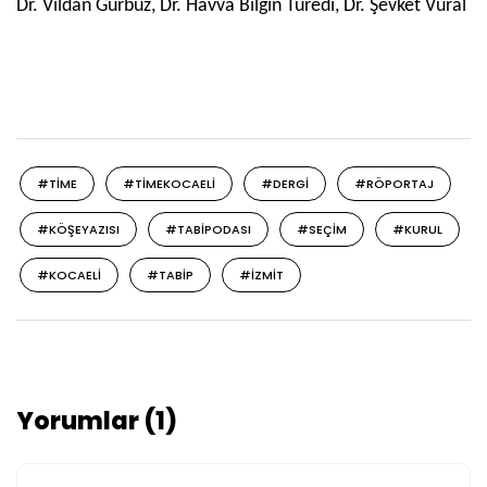
Dr. Vildan Gürbüz, Dr. Havva Bilgin Türedi, Dr. Şevket Vural
#TIME
#TIMEKOCAELI
#DERGI
#RÖPORTAJ
#KÖŞEYAZISI
#TABIPODASI
#SEÇIM
#KURUL
#KOCAELI
#TABIP
#IZMIT
Yorumlar (1)