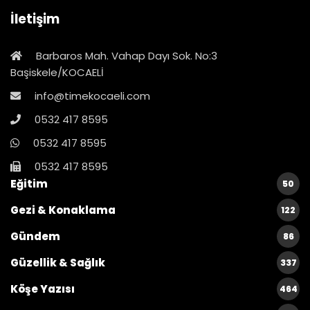
İletişim
Barbaros Mah. Vahap Dayı Sok. No:3
Başiskele/KOCAELİ
info@timekocaeli.com
0532 417 8595
0532 417 8595
0532 417 8595
Eğitim
50
Gezi & Konaklama
122
Gündem
86
Güzellik & Sağlık
337
Köşe Yazısı
464