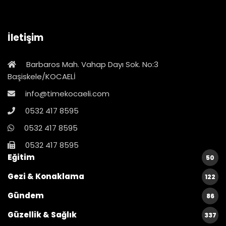
İletişim
Barbaros Mah. Vahap Dayı Sok. No:3
Başiskele/KOCAELİ
info@timekocaeli.com
0532 417 8595
0532 417 8595
0532 417 8595
Eğitim
50
Gezi & Konaklama
122
Gündem
86
Güzellik & Sağlık
337