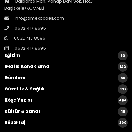
Barbaros Mah. Vahap Dayı Sok. No:3
Başiskele/KOCAELİ
info@timekocaeli.com
0532 417 8595
0532 417 8595
0532 417 8595
Eğitim
50
Gezi & Konaklama
122
Gündem
86
Güzellik & Sağlık
337
Köşe Yazısı
464
Kültür & Sanat
49
Röportaj
309