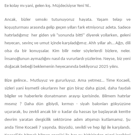
Ee kolay mı yani, gelen kış. Müjdecisiyse Yeni Yıl..
Ancak, bizler sımsıkı tutunuyoruz hayata. Yaşam telaşı ve
koşuşturması arasında gelip geçen yılları fark etmiyoruz adeta. Sadece
hatırladığımız her giden yılı “sonunda bitti” diyerek yollarken, geleni
heyecan, sevinç ve umut içinde karşıladığımız. Ahh yıllar ah… Ağzı, dili
olsa da bir konuşsalar. Kim bilir neler söylerlerdi bizlere, neler.
İnsanoğlunun aymazlığını nasıl da vururlardı yüzlerine. Neyse, biz yeni
doğacak bebeği beklemenin heyecanında bekliyoruz 2025 yılını.
Bize gelince.. Mutluyuz ve gururluyuz. Ama yetmez… Time Kocaeli,
sizleri yani kıymetli okurlarını her gün biraz daha güzel, daha faydalı
bilgiler ve haberlerle donatmanın arayışı içerisinde. Bilmem hatırlar
mısınız ? Daha dün gibiydi, kırmızı - siyah balonları gökyüzüne
uçurarak, bu zevkli ancak bir o kadar da hassas işe başlayarak kentte
devrim yaratan dergicilik sektörüne adım atışımızı kutlamamız. Şu
anda Time Kocaeli 7 yaşında. Büyüdü, sevildi ve hep ilgi ile karşılandı.