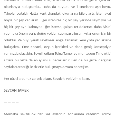
Kocaeli’de bitmek bilmez enerjisi ile her ay birbirinden güzel içerikleri
okurlarıyla buluşturdu.. Daha da büyüdü ve il sınırlarını aştı boyu.
Talepler çoğaldı. Hatta yurt dışındaki okurlarına bile ulaştı. İşte hayat
böyle bir şey canlarım. Eğer istenirse hiç bir şey yerinde saymıyor ve
hiç bir şey aynı kalmıyor. Eğer isterse, çalışıp ter dökerse, daha iyisini
yapmaya önem verip doğru yoldan sapmazsa insan, yıllar onun için bir
ödüldür. Ve büyüyerek sevilmesi engel tanımaz. Yeni yılda yeniliklerle
buluşalım. Time Kocaeli, özgün içerikleri ve daha geniş konseptiyle
yanınızda olacaktır. Sevgili oğlum Tolga Tamer ve muhteşem Time ekibi
sizlere bu yılda da en iyisini sunacaklardır. Ben de bu güzel derginin
sayfaları aracılığı ile sizlerle buluşmaya devam edeceğim.
Her güzel arzunuz gerçek olsun. Sevgiyle ve bizimle kalın.
SEVCAN TAMER
—— ——
Merhaba sevgili okurlar. Yaz aylarının sonlarında yazdığım editör