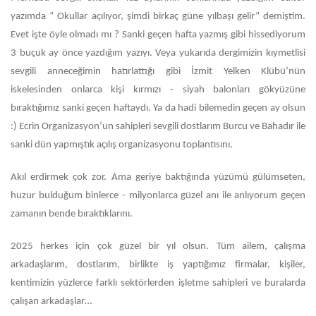
yazımda “ Okullar açılıyor, şimdi birkaç güne yılbaşı gelir” demiştim.
Evet işte öyle olmadı mı ? Sanki geçen hafta yazmış gibi hissediyorum
3 buçuk ay önce yazdığım yazıyı. Veya yukarıda dergimizin kıymetlisi
sevgili anneceğimin hatırlattığı gibi İzmit Yelken Klübü’nün
iskelesinden onlarca kişi kırmızı - siyah balonları gökyüzüne
bıraktığımız sanki geçen haftaydı. Ya da hadi bilemedin geçen ay olsun
:) Ecrin Organizasyon’un sahipleri sevgili dostlarım Burcu ve Bahadır ile
sanki dün yapmıştık açılış organizasyonu toplantısını.
Akıl erdirmek çok zor. Ama geriye baktığında yüzümü gülümseten,
huzur bulduğum binlerce - milyonlarca güzel anı ile anlıyorum geçen
zamanın bende bıraktıklarını.
2025 herkes için çok güzel bir yıl olsun. Tüm ailem, çalışma
arkadaşlarım, dostlarım, birlikte iş yaptığımız firmalar, kişiler,
kentimizin yüzlerce farklı sektörlerden işletme sahipleri ve buralarda
çalışan arkadaşlar…