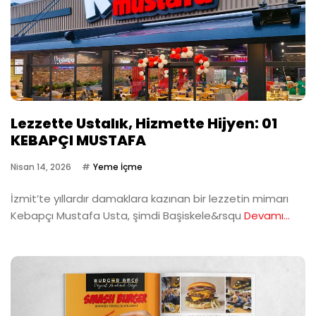
Lezzette Ustalık, Hizmette Hijyen: 01
KEBAPÇI MUSTAFA
Nisan 14, 2026
Yeme İçme
İzmit’te yıllardır damaklara kazınan bir lezzetin mimarı
Kebapçı Mustafa Usta, şimdi Başiskele&rsqu
Devamı...