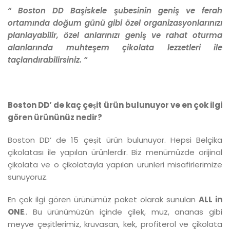
“ Boston DD Başiskele şubesinin geniş ve ferah
ortamında doğum günü gibi özel organizasyonlarınızı
planlayabilir, özel anlarınızı geniş ve rahat oturma
alanlarında muhteşem çikolata lezzetleri ile
taçlandırabilirsiniz. “
Boston DD’ de ka
ç
ç
e
ş
it
ü
r
ü
n bulunuyor ve en
ç
ok ilgi
g
ö
ren
ü
r
ü
n
ü
n
ü
z nedir?
Boston DD’ de 15 çeşit ürün bulunuyor. Hepsi Belçika
çikolatası ile yapılan ürünlerdir. Biz menümüzde orijinal
çikolata ve o çikolatayla yapılan ürünleri misafirlerimize
sunuyoruz.
En çok ilgi gören ürünümüz paket olarak sunulan
ALL in
ONE
.. Bu ürünümüzün içinde çilek, muz, ananas gibi
meyve çeşitlerimiz, kruvasan, kek, profiterol ve çikolata