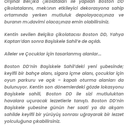
Orijinal Bel
ç
ika
ç
ikolataları ile yapılan Boston DD
çikolatalarını, mek
â
nın etkileyici dekorasyona sahip
ortamında yerken mutluluk depolayaca
ğ
ınıza ve
buranın m
ü
davimi olaca
ğ
ınıza emin olabilirsiniz.
Kentin sevilen Belçika çikolatacısı Boston DD, Yahya
Kaptan’dan sonra Başiskele Sahil’e de açıldı.
Aileler ve Çocuklar için tasarlanmış alanlar...
Boston DD’nin Başiskele Sahil’deki yeni şubesinde;
keyifli bir bahçe alanı, sigara içme alanı, çocuklar için
oyun parkuru ve açık – kapalı oturma alanları da
bulunuyor. Kentin son dönemlerdeki gözde lokasyonu
Başiskele sahili, Boston DD ile sizi mutluluktan
havalara uçuracak lezzetlerle tanıştı. Boston DD’nin
Başiskele şubesine günün her saati ya da akşam
sahilde keyifli bir yürüyüş sonrası uğrayarak bir lezzet
yolculuğuna çıkabilirsiniz.