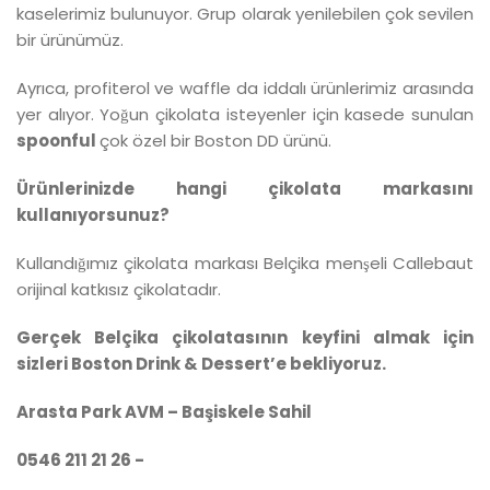
kaselerimiz bulunuyor. Grup olarak yenilebilen çok sevilen
bir ürünümüz.
Ayrıca, profiterol ve waffle da iddalı ürünlerimiz arasında
yer alıyor. Yoğun çikolata isteyenler için kasede sunulan
spoonful
çok özel bir Boston DD ürünü.
Ü
r
ü
nlerinizde hangi
ç
ikolata markasını
kullanıyorsunuz?
Kullandığımız çikolata markası Belçika menşeli Callebaut
orijinal katkısız çikolatadır.
Gerçek Belçika çikolatasının keyfini almak için
sizleri Boston Drink & Dessert’e bekliyoruz.
Arasta Park AVM – Başiskele Sahil
0546 211 21 26 -