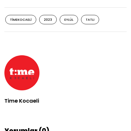
TIMEKOCAELI
2023
EYLÜL
TATLI
Time Kocaeli
Yorumlar (0)