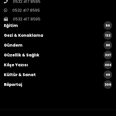
0532 417 8595
0532 417 8595
0532 417 8595
Eğitim
50
Gezi & Konaklama
122
Gündem
86
Güzellik & Sağlık
337
Köşe Yazısı
464
Kültür & Sanat
49
Röportaj
309