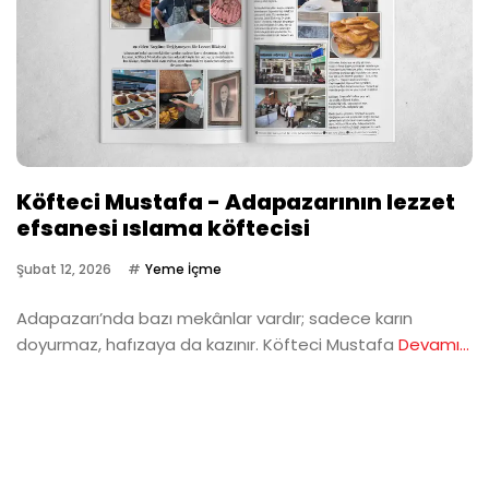
Köfteci Mustafa - Adapazarının lezzet
efsanesi ıslama köftecisi
Şubat 12, 2026
Yeme İçme
Adapazarı’nda bazı mekânlar vardır; sadece karın
doyurmaz, hafızaya da kazınır. Köfteci Mustafa
Devamı...