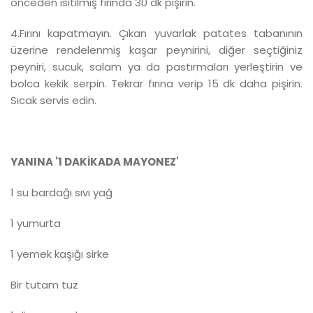
önceden ısıtılmış fırında 30 dk pişirin.
4.Fırını kapatmayın. Çıkan yuvarlak patates tabanının
üzerine rendelenmiş kaşar peynirini, diğer seçtiğiniz
peyniri, sucuk, salam ya da pastırmaları yerleştirin ve
bolca kekik serpin. Tekrar fırına verip 15 dk daha pişirin.
Sıcak servis edin.
YANINA '1 DAKİKADA MAYONEZ'
1 su bardağı sıvı yağ
1 yumurta
1 yemek kaşığı sirke
Bir tutam tuz