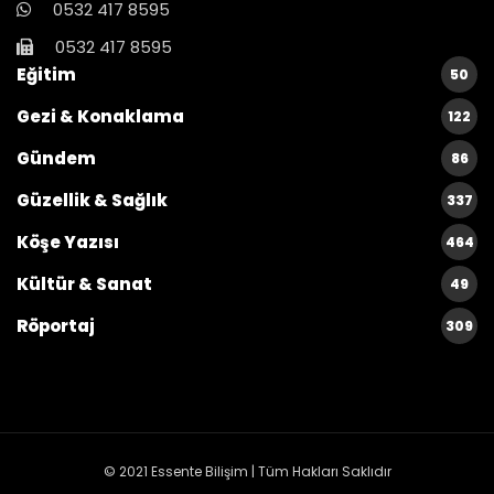
0532 417 8595
0532 417 8595
Eğitim
50
Gezi & Konaklama
122
Gündem
86
Güzellik & Sağlık
337
Köşe Yazısı
464
Kültür & Sanat
49
Röportaj
309
© 2021
Essente Bilişim
| Tüm Hakları Saklıdır