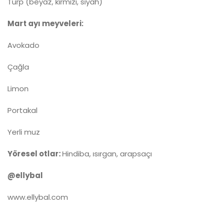
Turp (beyaz, kırmızı, siyah)
Mart ayı meyveleri:
Avokado
Çağla
Limon
Portakal
Yerli muz
Yöresel otlar:
Hindiba, ısırgan, arapsaçı
@ellybal
www.ellybal.com