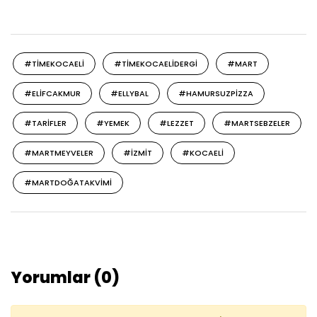
#TIMEKOCAELI
#TIMEKOCAELIDERGI
#MART
#ELIFCAKMUR
#ELLYBAL
#HAMURSUZPIZZA
#TARIFLER
#YEMEK
#LEZZET
#MARTSEBZELER
#MARTMEYVELER
#IZMIT
#KOCAELI
#MARTDOĞATAKVIMI
Yorumlar (0)