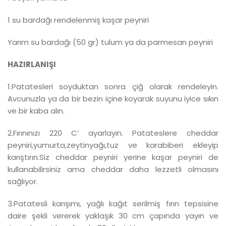
1 su bardağı rendelenmiş kaşar peyniri
Yarım su bardağı (50 gr) tulum ya da parmesan peyniri
HAZIRLANIŞI
1.Patatesleri soyduktan sonra çiğ olarak rendeleyin.
Avcunuzla ya da bir bezin içine koyarak suyunu iyice sıkın
ve bir kaba alın.
2.Fırınınızı 220 C’ ayarlayın. Patateslere cheddar
peyniri,yumurta,zeytinyağı,tuz ve karabiberi ekleyip
karıştırın.Siz cheddar peyniri yerine kaşar peyniri de
kullanabilirsiniz ama cheddar daha lezzetli olmasını
sağlıyor.
3.Patatesli karışımı, yağlı kağıt serilmiş fırın tepsisine
daire şekli vererek yaklaşık 30 cm çapında yayın ve