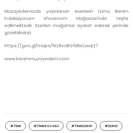
Müzayedemizde yayınlanan eserlerin tümü Benim
Koleksiyonum Showroom Mağazası'nda teşhir
edilmektedir. Eserleri mağamızı ziyaret ederek yerinde
görebilirsiniz.
https://goo.gl/maps/fKL8voBG5BbDysqQ7
www.benimmuzayedem.com
#TIME
#TIMEKOCAELI
#TIMEDERGI
#DERGI