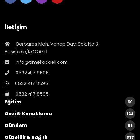
İletişim
Barbaros Mah. Vahap Dayı Sok. No:3
Başiskele/KOCAELİ
info@timekocaeli.com
0532 417 8595
0532 417 8595
0532 417 8595
Eğitim
50
Gezi & Konaklama
122
Gündem
86
Güzellik & Sağlık
337