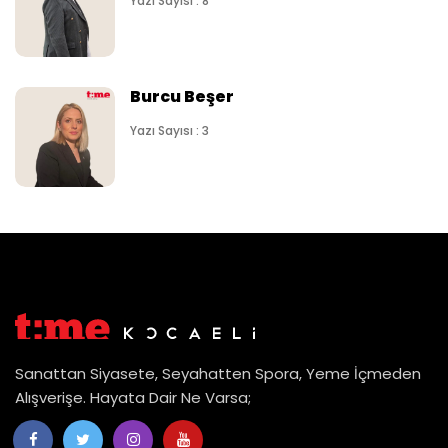
Yazı Sayısı : 8
Burcu Beşer
Yazı Sayısı : 3
Sanattan Siyasete, Seyahatten Spora, Yeme İçmeden
Alışverişe. Hayata Dair Ne Varsa;