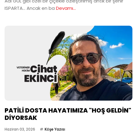
Adı GÜL gibi özel bir çiçekle özleştirilmiş antik bir şehir
ISPARTA… Ancak en ba
Devamı...
PATİLİ DOSTA HAYATIMIZA "HOŞ GELDİN"
DİYORSAK
Haziran 03, 2026
Köşe Yazısı