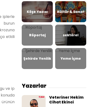
Köşe Yazısı
Kültür & Sanat
 iplerle
n burun
ekrozuna
Röportaj
sektörel
a etkili
Şehirde Yenilik
Yeme İçme
Yazarlar
gu ve ip
u konuda
Veteriner Hekim
u ürünün
Cihat Ekinci