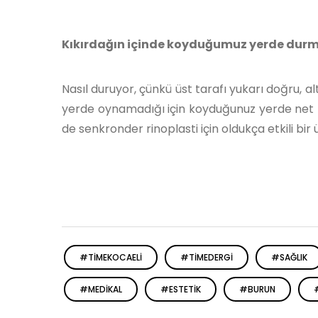
Kıkırdağın için
de koyduğumuz yerde durma
Nasıl duruyor, çünkü üst tarafı yukarı doğru, 
yerde oynamadığı için koyduğunuz yerde net bir
de senkronder rinoplasti için oldukça etkili bir 
#TIMEKOCAELI
#TIMEDERGI
#SAĞLIK
#MEDIKAL
#ESTETIK
#BURUN