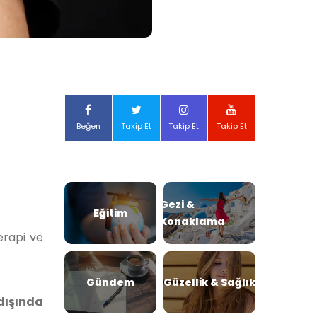
Beğen
Takip Et
Takip Et
Takip Et
Gezi &
Eğitim
Konaklama
erapi ve
Gündem
Güzellik & Sağlık
 dışında