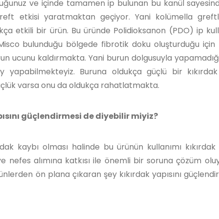
lduğunuz ve içinde tamamen ip bulunan bu kanül sayesin
reft etkisi yaratmaktan geçiyor. Yani kolümella greftl
ça etkili bir ürün. Bu üründe Polidioksanon (PDO) ip kulla
Misco bulunduğu bölgede fibrotik doku oluşturduğu için 
run ucunu kaldırmakta. Yani burun dolgusuyla yapamadığ
ay yapabilmekteyiz. Buruna oldukça güçlü bir kıkırdak
üçlük varsa onu da oldukça rahatlatmakta.
ısını güçlendirmesi de diyebilir miyiz?
rdak kaybı olması halinde bu ürünün kullanımı kıkırdak 
e nefes alımına katkısı ile önemli bir soruna çözüm oluy
ünlerden ön plana çıkaran şey kıkırdak yapısını güçlendi