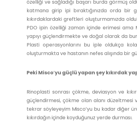
özelliği ve sağladığı başarı burda görmüş o
katmana girip ipi bıraktığınızda orda bir g
kıkırdaklardaki greftleri oluşturmamızda olduk
PDO ipin özelliği zaman içinde erimesi ama 
yapıyı güçlendirmekte ve doğal olarak da bu
Plasti operasyonlarını bu iple oldukça kol
oluşturmakta ve hastanın nefes alışında bir g
Peki Misco
’
yu güçlü yapan şey kıkırdak yap
Rinoplasti sonrası çökme, deviasyon ve kıkı
güçlendirmesi, çökme olan alanı düzeltmesi v
tekrar söyleyeyim Misco’yu bu kadar diğer ür
kıkırdağın içinde koyduğunuz yerde durması.