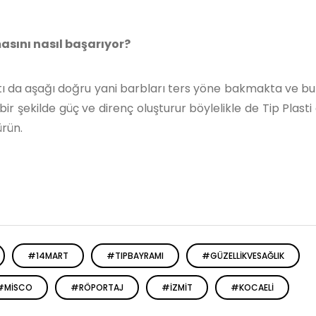
sını nasıl başarıyor?
altı da aşağı doğru yani barbları ters yöne bakmakta ve b
 şekilde güç ve direnç oluşturur böylelikle de Tip Plasti ö
ürün.
#14MART
#TIPBAYRAMI
#GÜZELLIKVESAĞLIK
#MISCO
#RÖPORTAJ
#IZMIT
#KOCAELI