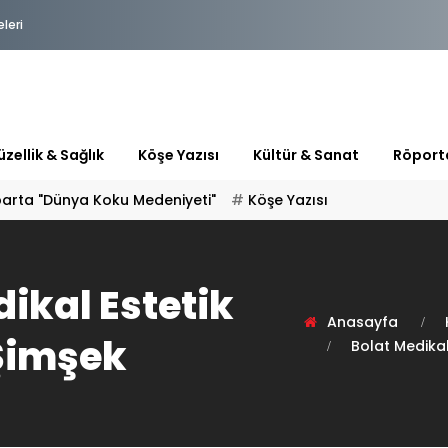
eleri
zellik & Sağlık
Köşe Yazısı
Kültür & Sanat
Röport
parta "Dünya Koku Medeniyeti"
Köşe Yazısı
ikal Estetik
Anasayfa
Şimşek
Bolat Medikal