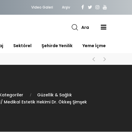
Video Galeri
Arşiv
Ara
aj
Sektörel
Şehirde Yenilik
Yeme İçme
Kategoriler
Güzellik & Sağlık
/ Medikal Estetik Hekimi Dr. Ökkeş Şimşek