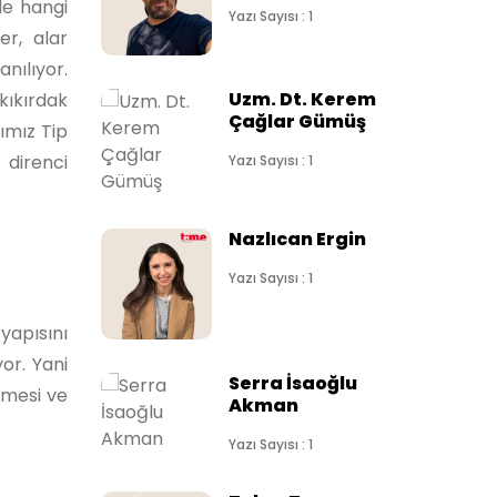
de hangi
Yazı Sayısı : 1
er, alar
nılıyor.
Uzm. Dt. Kerem
kıkırdak
Çağlar Gümüş
ımız Tip
 direnci
Yazı Sayısı : 1
Nazlıcan Ergin
Yazı Sayısı : 1
yapısını
or. Yani
Serra İsaoğlu
rmesi ve
Akman
Yazı Sayısı : 1