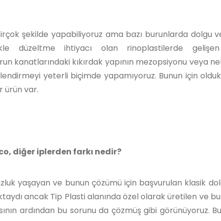
birçok şekilde yapabiliyoruz ama bazı burunlarda dolgu ve
ikle düzeltme ihtiyacı olan rinoplastilerde gelişe
urun kanatlarındaki kıkırdak yapının mezopsiyonu veya n
illendirmeyi yeterli biçimde yapamıyoruz. Bunun için oldukç
r ürün var.
o, diğer iplerden farkı nedir?
luk yaşayan ve bunun çözümü için başvurulan klasik dol
taydı ancak Tip Plasti alanında özel olarak üretilen ve b
asının ardından bu sorunu da çözmüş gibi görünüyoruz. B