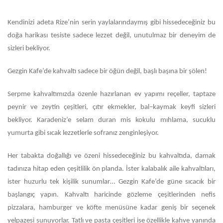
Kendinizi adeta Rize’nin serin yaylalarındaymış gibi hissedeceğiniz bu
doğa harikası tesiste sadece lezzet değil, unutulmaz bir deneyim de
sizleri bekliyor.
Gezgin Kafe’de kahvaltı sadece bir öğün değil, başlı başına bir şölen!
Serpme kahvaltımızda özenle hazırlanan ev yapımı reçeller, taptaze
peynir ve zeytin çeşitleri, çıtır ekmekler, bal–kaymak keyfi sizleri
bekliyor. Karadeniz’e selam duran mis kokulu mıhlama, sucuklu
yumurta gibi sıcak lezzetlerle sofranız zenginleşiyor.
Her tabakta doğallığı ve özeni hissedeceğiniz bu kahvaltıda, damak
tadınıza hitap eden çeşitlilik ön planda. İster kalabalık aile kahvaltıları,
ister huzurlu tek kişilik sunumlar… Gezgin Kafe’de güne sıcacık bir
başlangıç yapın. Kahvaltı haricinde gözleme çeşitlerinden nefis
pizzalara, hamburger ve köfte menüsüne kadar geniş bir seçenek
yelpazesi sunuyorlar. Tatlı ve pasta çeşitleri ise özellikle kahve yanında