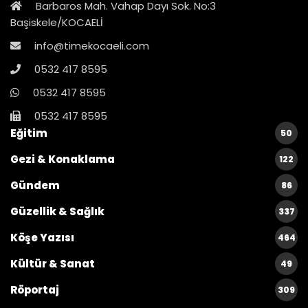
Barbaros Mah. Vahap Dayı Sok. No:3
Başiskele/KOCAELİ
info@timekocaeli.com
0532 417 8595
0532 417 8595
0532 417 8595
Eğitim
50
Gezi & Konaklama
122
Gündem
86
Güzellik & Sağlık
337
Köşe Yazısı
464
Kültür & Sanat
49
Röportaj
309