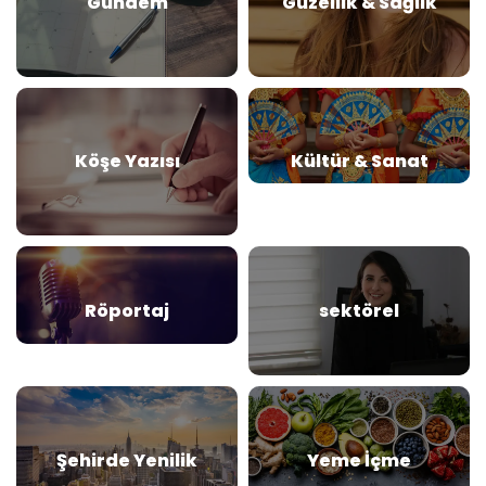
Gündem
Güzellik & Sağlık
Köşe Yazısı
Kültür & Sanat
Röportaj
sektörel
Şehirde Yenilik
Yeme İçme