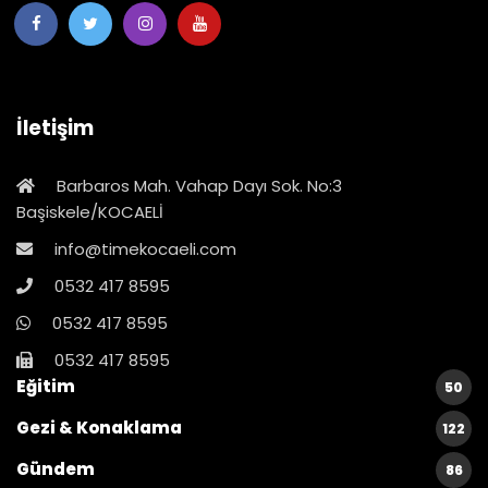
İletişim
Barbaros Mah. Vahap Dayı Sok. No:3
Başiskele/KOCAELİ
info@timekocaeli.com
0532 417 8595
0532 417 8595
0532 417 8595
Eğitim
50
Gezi & Konaklama
122
Gündem
86