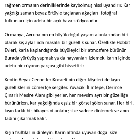
rağmen ormanın derinliklerinde kaybolmuş hissi uyandırır. Kar
yağdığı zaman beyaz örtüyle taçlanan ağaçları, fotoğraf
tutkunları için adeta bir açık hava stüdyosudur.
Ormanya, Avrupa’nın en büyük doğal yaşam alanlarından biri
olarak kış aylarında masalsı bir güzellik sunar. Özellikle Hobbit
Evleri, karla kaplandığında büyüleyici bir atmosfere bürünür.
Burada yürüyüş yapmak ya da hayvanları izlemek, karın içinde
adeta bir rüyanın parçası gibi hissettirir.
Kentin Beyaz Cennetleri
Kocaeli’nin diğer köşeleri de kışın
güzelliklerini cömertçe sergiler. Yuvacık, İlimtepe, Derince
Çınarlı Mesire Alanı gibi yerler, her mevsim ayrı bir güzelliğe
bürünürken, kar yağdığında eşsiz bir görsel şölen sunar. Her biri,
kışın farklı bir hikayesini anlatır; size sadece dinlemek ve anın
tadını çıkarmak kalır.
Kışın fısıltılarını dinleyin. Karın altında uyuyan doğa, size