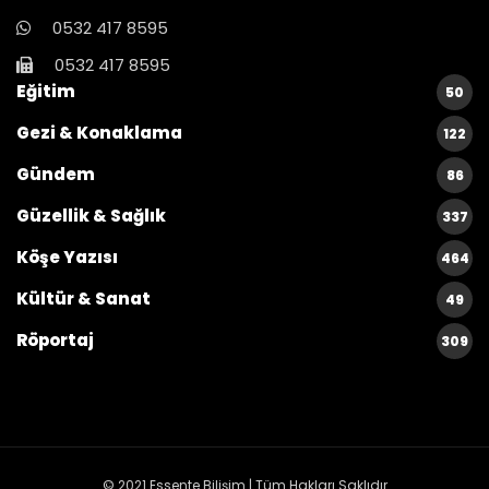
0532 417 8595
0532 417 8595
Eğitim
50
Gezi & Konaklama
122
Gündem
86
Güzellik & Sağlık
337
Köşe Yazısı
464
Kültür & Sanat
49
Röportaj
309
© 2021
Essente Bilişim
| Tüm Hakları Saklıdır