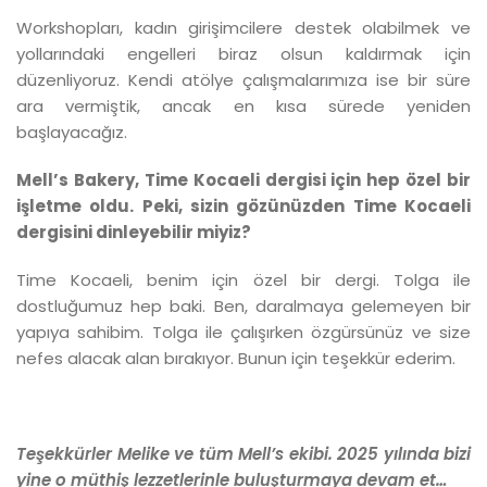
Workshopları, kadın girişimcilere destek olabilmek ve
yollarındaki engelleri biraz olsun kaldırmak için
düzenliyoruz. Kendi atölye çalışmalarımıza ise bir süre
ara vermiştik, ancak en kısa sürede yeniden
başlayacağız.
Mell’s Bakery, Time Kocaeli dergisi için hep özel bir
işletme oldu. Peki, sizin gözünüzden Time Kocaeli
dergisini dinleyebilir miyiz?
Time Kocaeli, benim için özel bir dergi. Tolga ile
dostluğumuz hep baki. Ben, daralmaya gelemeyen bir
yapıya sahibim. Tolga ile çalışırken özgürsünüz ve size
nefes alacak alan bırakıyor. Bunun için teşekkür ederim.
Teşekkürler Melike ve tüm Mell’s ekibi. 2025 yılında bizi
yine o müthiş lezzetlerinle buluşturmaya devam et…