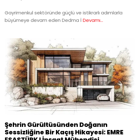
Gayrimenkul sektöründe güçlü ve istikrarlı adımlarla
büyümeye devam eden Dedma İ
Devamı...
Şehrin Gürültüsünden Doğanın
Sessizliğine Bir Kaçış Hikayesi: EMRE
ESASTÜRK I İnşaat Mühendisi