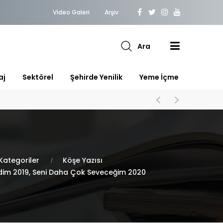
Video Galeri
Arşiv
Ara
aj
Sektörel
Şehirde Yenilik
Yeme İçme
Kategoriler
Köşe Yazısı
dim 2019, Seni Daha Çok Seveceğim 2020