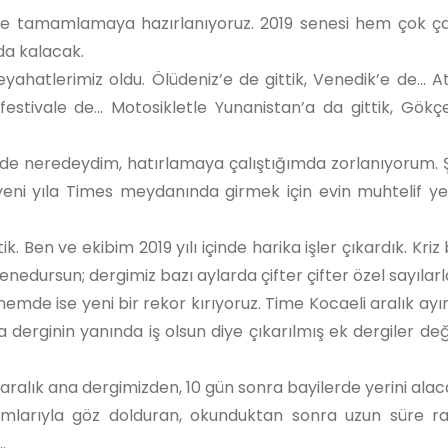
e tamamlamaya hazırlanıyoruz. 2019 senesi hem çok ça
da kalacak.
eyahatlerimiz oldu. Ölüdeniz’e de gittik, Venedik’e de... A
 festivale de... Motosikletle Yunanistan’a da gittik, Gök
lerde neredeydim, hatırlamaya çalıştığımda zorlanıyorum. 
yeni yıla Times meydanında girmek için evin muhtelif ye
k. Ben ve ekibim 2019 yılı içinde harika işler çıkardık. Kriz
nedursun; dergimiz bazı aylarda çifter çifter özel sayılarla
mde ise yeni bir rekor kırıyoruz. Time Kocaeli aralık ay
na derginin yanında iş olsun diye çıkarılmış ek dergiler değ
 aralık ana dergimizden, 10 gün sonra bayilerde yerini ala
arımlarıyla göz dolduran, okunduktan sonra uzun süre ra
..