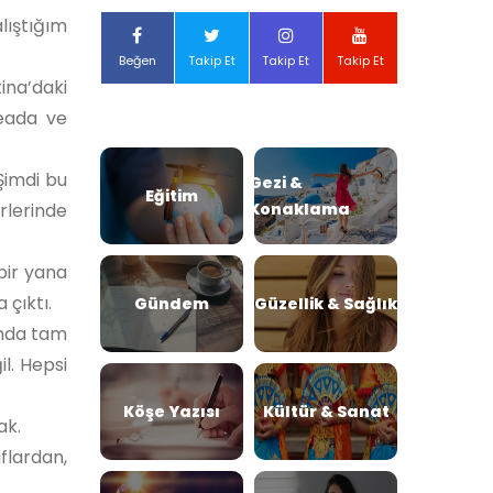
lıştığım
Beğen
Takip Et
Takip Et
Takip Et
tina’daki
çeada ve
Şimdi bu
Gezi &
Eğitim
rlerinde
Konaklama
 bir yana
 çıktı.
Gündem
Güzellik & Sağlık
ında tam
il. Hepsi
Köşe Yazısı
Kültür & Sanat
cak.
flardan,