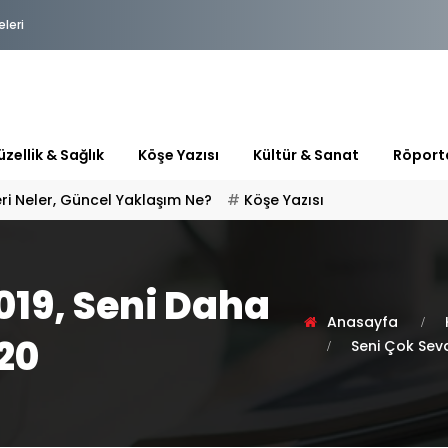
eleri
zellik & Sağlık
Köşe Yazısı
Kültür & Sanat
Röport
ileri Neler, Güncel Yaklaşım Ne?
Köşe Yazısı
019, Seni Daha
Anasayfa
20
Seni Çok Sev