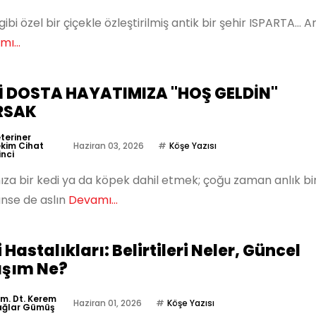
gibi özel bir çiçekle özleştirilmiş antik bir şehir ISPARTA… 
ı...
İ DOSTA HAYATIMIZA "HOŞ GELDİN"
RSAK
teriner
kim Cihat
Haziran 03, 2026
Köşe Yazısı
inci
za bir kedi ya da köpek dahil etmek; çoğu zaman anlık bi
ünse de aslın
Devamı...
i Hastalıkları: Belirtileri Neler, Güncel
aşım Ne?
m. Dt. Kerem
Haziran 01, 2026
Köşe Yazısı
ğlar Gümüş