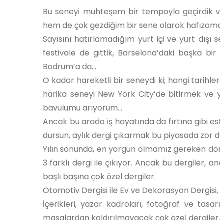
Bu seneyi muhteşem bir tempoyla geçirdik v
hem de çok gezdiğim bir sene olarak hafızam
Sayısını hatırlamadığım yurt içi ve yurt dışı s
festivale de gittik, Barselona’daki başka bir
Bodrum’a da...
O kadar hareketli bir seneydi ki; hangi tarih
harika seneyi New York City’de bitirmek ve 
bavulumu arıyorum...
Ancak bu arada iş hayatında da fırtına gibi esti
dursun, aylık dergi çıkarmak bu piyasada zor de
Yılın sonunda, en yorgun olmamız gereken döne
3 farklı dergi ile çıkıyor. Ancak bu dergiler, a
başlı başına çok özel dergiler.
Otomotiv Dergisi ile Ev ve Dekorasyon Dergisi,
İçerikleri, yazar kadroları, fotoğraf ve tas
masalardan kaldırılmayacak çok özel dergiler.