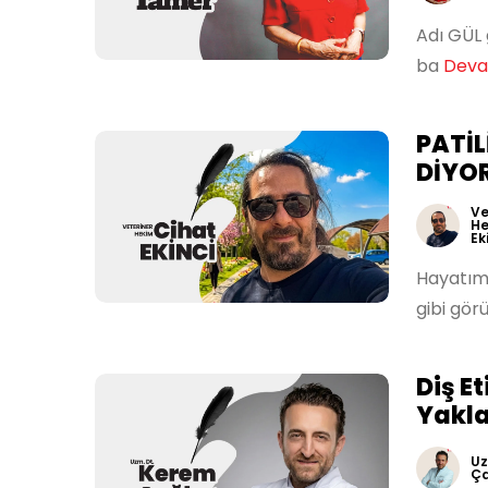
Adı GÜL 
ba
Devam
PATİL
DİYO
Ve
He
Ek
Hayatımı
gibi gör
Diş Et
Yakl
Uz
Ça