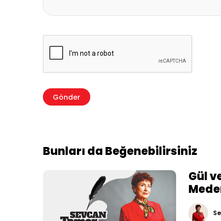
Bunları da Beğenebilirsiniz
Gül v
Meden
Se