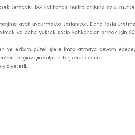
üksek tempolu, bol kahkahalı, harika anılarla dolu, muht
enerjime ayak uydurmakta zorlanıyor. Daha fazla üretm
bilmek ve daha yüksek sesle kahkahalar atmak için 202
. Ben ve ekibim güzel işlere imza atmaya devam edeceğ
etini bildiğiniz için kalpten teşekkür ederim.
ıyla yeterli.