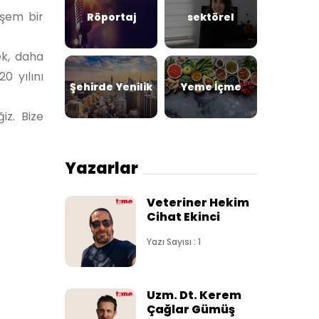
eşem bir
Röportaj
sektörel
ek, daha
0 yılını
Şehirde Yenilik
Yeme İçme
iz. Bize
Yazarlar
Veteriner Hekim
Cihat Ekinci
Yazı Sayısı : 1
Uzm. Dt. Kerem
Çağlar Gümüş