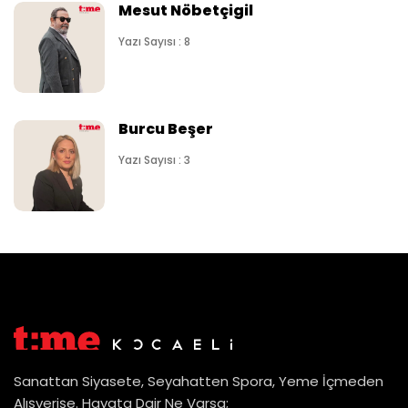
Mesut Nöbetçigil
Yazı Sayısı : 8
Burcu Beşer
Yazı Sayısı : 3
Sanattan Siyasete, Seyahatten Spora, Yeme İçmeden
Alışverişe. Hayata Dair Ne Varsa;