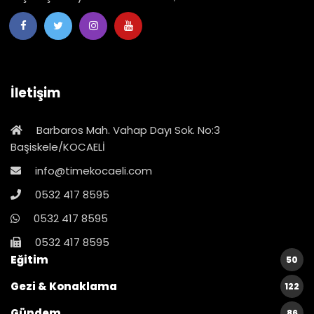
İletişim
Barbaros Mah. Vahap Dayı Sok. No:3
Başiskele/KOCAELİ
info@timekocaeli.com
0532 417 8595
0532 417 8595
0532 417 8595
Eğitim
50
Gezi & Konaklama
122
Gündem
86