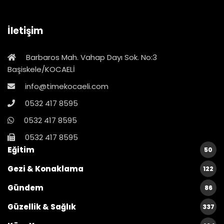
İletişim
Barbaros Mah. Vahap Dayı Sok. No:3
Başiskele/KOCAELİ
info@timekocaeli.com
0532 417 8595
0532 417 8595
0532 417 8595
Eğitim
50
Gezi & Konaklama
122
Gündem
86
Güzellik & Sağlık
337