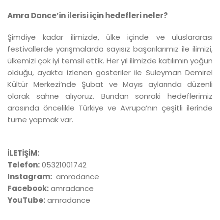
Amra Dance’in ilerisi için hedefleri neler?
Şimdiye kadar ilimizde, ülke içinde ve uluslararası
festivallerde yarışmalarda sayısız başarılarımız ile ilimizi,
ülkemizi çok iyi temsil ettik. Her yıl ilimizde katılımın yoğun
olduğu, ayakta izlenen gösteriler ile Süleyman Demirel
Kültür Merkezi’nde Şubat ve Mayıs aylarında düzenli
olarak sahne alıyoruz. Bundan sonraki hedeflerimiz
arasında öncelikle Türkiye ve Avrupa’nın çeşitli ilerinde
turne yapmak var.
İLETİŞİM:
Telefon:
05321001742
Instagram:
amradance
Facebook:
amradance
YouTube:
amradance