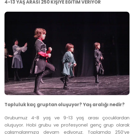
4-13 YAŞ ARASI 250 KİŞİYE EĞİTİM VERİYOR
Topluluk kaç gruptan oluşuyor? Yaş aralığı nedir?
Grubumuz 4-8 yaş ve 9-13 yaş arası çocuklardan
oluşuyor. Hobi grubu ve profesyonel genç grup olarak
çalışmalarımıza devam ediyoruz. Toplamda 250’ye