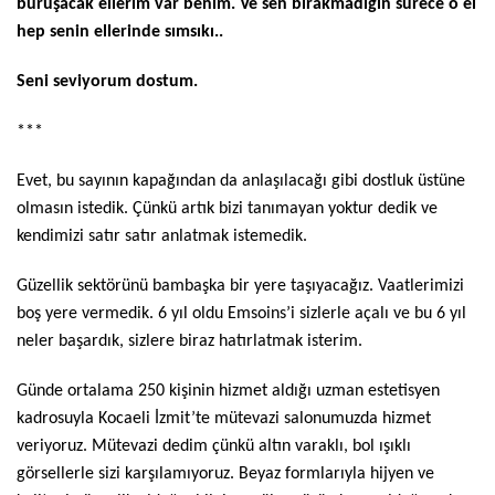
buruşacak ellerim var benim. Ve sen bırakmadığın sürece o el
hep senin ellerinde sımsıkı..
Seni seviyorum dostum.
***
Evet, bu sayının kapağından da anlaşılacağı gibi dostluk üstüne
olmasın istedik. Çünkü artık bizi tanımayan yoktur dedik ve
kendimizi satır satır anlatmak istemedik.
Güzellik sektörünü bambaşka bir yere taşıyacağız. Vaatlerimizi
boş yere vermedik. 6 yıl oldu Emsoins’i sizlerle açalı ve bu 6 yıl
neler başardık, sizlere biraz hatırlatmak isterim.
Günde ortalama 250 kişinin hizmet aldığı uzman estetisyen
kadrosuyla Kocaeli İzmit’te mütevazi salonumuzda hizmet
veriyoruz. Mütevazi dedim çünkü altın varaklı, bol ışıklı
görsellerle sizi karşılamıyoruz. Beyaz formlarıyla hijyen ve