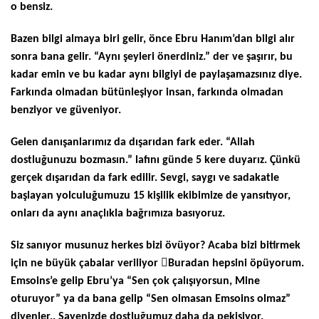
o bensiz.
Bazen bilgi almaya biri gelir, önce Ebru Hanım’dan bilgi alır
sonra bana gelir. “Aynı şeyleri önerdiniz.” der ve şaşırır, bu
kadar emin ve bu kadar aynı bilgiyi de paylaşamazsınız diye.
Farkında olmadan bütünleşiyor insan, farkında olmadan
benziyor ve güveniyor.
Gelen danışanlarımız da dışarıdan fark eder. “Allah
dostluğunuzu bozmasın.” lafını günde 5 kere duyarız. Çünkü
gerçek dışarıdan da fark edilir. Sevgi, saygı ve sadakatle
başlayan yolculuğumuzu 15 kişilik ekibimize de yansıtıyor,
onları da aynı anaçlıkla bağrımıza basıyoruz.
Siz sanıyor musunuz herkes bizi övüyor? Acaba bizi bitirmek

için ne büyük çabalar veriliyor
Buradan hepsini öpüyorum.
Emsoins’e gelip Ebru’ya “Sen çok çalışıyorsun, Mine
oturuyor” ya da bana gelip “Sen olmasan Emsoins olmaz”
diyenler.. Sayenizde dostluğumuz daha da pekişiyor.