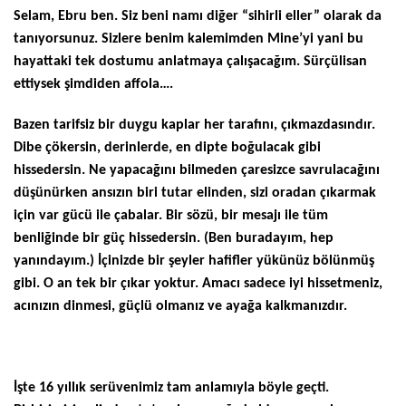
Selam, Ebru ben. Siz beni namı diğer “sihirli eller” olarak da
tanıyorsunuz. Sizlere benim kalemimden Mine’yi yani bu
hayattaki tek dostumu anlatmaya çalışacağım. Sürçülisan
ettiysek şimdiden affola….
Bazen tarifsiz bir duygu kaplar her tarafını, çıkmazdasındır.
Dibe çökersin, derinlerde, en dipte boğulacak gibi
hissedersin. Ne yapacağını bilmeden çaresizce savrulacağını
düşünürken ansızın biri tutar elinden, sizi oradan çıkarmak
için var gücü ile çabalar. Bir sözü, bir mesajı ile tüm
benliğinde bir güç hissedersin. (Ben buradayım, hep
yanındayım.) İçinizde bir şeyler hafifler yükünüz bölünmüş
gibi. O an tek bir çıkar yoktur. Amacı sadece iyi hissetmeniz,
acınızın dinmesi, güçlü olmanız ve ayağa kalkmanızdır.
İşte 16 yıllık serüvenimiz tam anlamıyla böyle geçti.