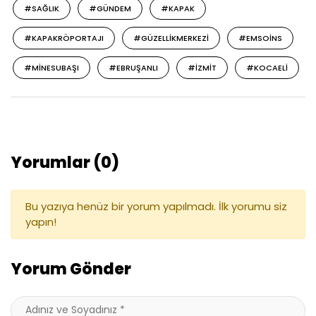
#SAĞLIK
#GÜNDEM
#KAPAK
#KAPAKRÖPORTAJI
#GÜZELLIKMERKEZI
#EMSOINS
#MINESUBAŞI
#EBRUŞANLI
#IZMIT
#KOCAELI
Yorumlar (0)
Bu yazıya henüz bir yorum yapılmadı. İlk yorumu siz
yapın!
Yorum Gönder