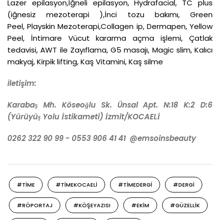
Lazer epilasyon,İğneli epilasyon, Hydrafacial, TC plus
(iğnesiz mezoterapi ),İnci tozu bakımı, Green
Peel, Playskin Mezoterapi,Collagen ip, Dermapen, Yellow
Peel, İntimare Vücut kararma açma işlemi, Çatlak
tedavisi, AWT ile Zayıflama, G5 masajı, Magic slim, Kalıcı
makyaj, Kirpik lifting, Kaş Vitamini, Kaş silme
İletişim:
Karabaş Mh. Köseoğlu Sk. Ünsal Apt. N:18 K:2 D:6
(Yürüyüş Yolu İstikameti) İzmit/KOCAELİ
0262 322 90 99 - 0553 906 41 41 @emsoinsbeauty
#TIME
#TIMEKOCAELI
#TIMEDERGI
#DERGI
#RÖPORTAJ
#KÖŞEYAZISI
#EKIM
#GÜZELLIK