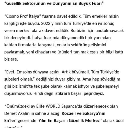
“Güzellik Sektörünün ve Dünyanın En Büyük Fuarı”
“Cosmo Prof İtalya” fuarına davet edildik. Tüm emeklerimizin
karşılığı işte buydu. 2022 yılının tüm Türkiye’de en iyi sonuç
veren merkezi olarak davet edildik. Bu bizim için unutulmayacak
bir deneyimdi. İtalya fuarında dünyanın dört bir yanından
katılan firmalarla tanışmak, onlarla sektörün gelişimini
paylaşmak, yeni cihazları ve ürünleri tanımak eşsiz bir bilgi kattı
bizlere.
“Evet, Emsoins dünyaya açıldı. Artık büyümeli. Tüm Türkiye’de
şubeleri olmalı.” dediğinizi duyar gibiyim. Ama hep söylediğim
gibi biz İzmit’te tek şube olarak kalmak istiyor ve şubeleşmeyi
düşünmüyoruz. Hırslı değil istikrarlı başarı peşindeyiz.
*Önümüzdeki ay Elite WORLD Sapanca’da düzenlenecek olan
Demet Akalın’ın sahne alacağı
Kocaeli ve Sakarya’nın
En’leri
gecesinde ‘
Yılın En Başarılı Güzellik Merkezi’
olarak ödül
alacağız.*