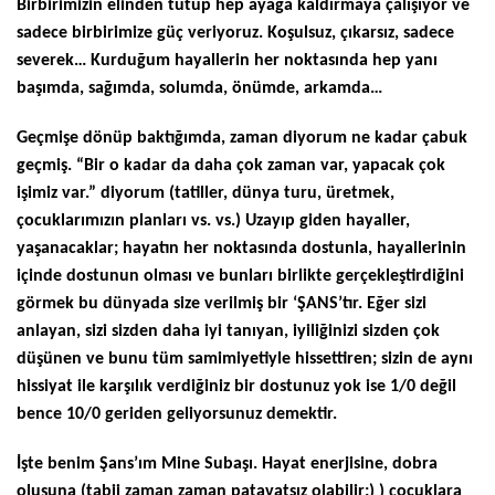
Birbirimizin elinden tutup hep ayağa kaldırmaya çalışıyor ve
sadece birbirimize güç veriyoruz. Koşulsuz, çıkarsız, sadece
severek… Kurduğum hayallerin her noktasında hep yanı
başımda, sağımda, solumda, önümde, arkamda…
Geçmişe dönüp baktığımda, zaman diyorum ne kadar çabuk
geçmiş. “Bir o kadar da daha çok zaman var, yapacak çok
işimiz var.” diyorum (tatiller, dünya turu, üretmek,
çocuklarımızın planları vs. vs.) Uzayıp giden hayaller,
yaşanacaklar; hayatın her noktasında dostunla, hayallerinin
içinde dostunun olması ve bunları birlikte gerçekleştirdiğini
görmek bu dünyada size verilmiş bir ‘ŞANS’tır. Eğer sizi
anlayan, sizi sizden daha iyi tanıyan, iyiliğinizi sizden çok
düşünen ve bunu tüm samimiyetiyle hissettiren; sizin de aynı
hissiyat ile karşılık verdiğiniz bir dostunuz yok ise 1/0 değil
bence 10/0 geriden geliyorsunuz demektir.
İşte benim Şans’ım Mine Subaşı. Hayat enerjisine, dobra
oluşuna (tabii zaman zaman patavatsız olabilir:) ) çocuklara