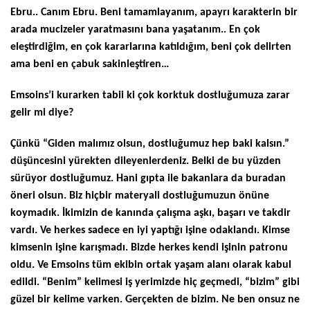
Ebru.. Canım Ebru. Beni tamamlayanım, apayrı karakterin bir
arada mucizeler yaratmasını bana yaşatanım.. En çok
eleştirdiğim, en çok kararlarına katıldığım, beni çok delirten
ama beni en çabuk sakinleştiren…
Emsoins’i kurarken tabii ki çok korktuk dostluğumuza zarar
gelir mi diye?
Çünkü “Giden malımız olsun, dostluğumuz hep baki kalsın.”
düşüncesini yürekten dileyenlerdeniz. Belki de bu yüzden
sürüyor dostluğumuz. Hani gıpta ile bakanlara da buradan
öneri olsun. Biz hiçbir materyali dostluğumuzun önüne
koymadık. İkimizin de kanında çalışma aşkı, başarı ve takdir
vardı. Ve herkes sadece en iyi yaptığı işine odaklandı. Kimse
kimsenin işine karışmadı. Bizde herkes kendi işinin patronu
oldu. Ve Emsoins tüm ekibin ortak yaşam alanı olarak kabul
edildi. “Benim” kelimesi iş yerimizde hiç geçmedi, “bizim” gibi
güzel bir kelime varken. Gerçekten de bizim. Ne ben onsuz ne