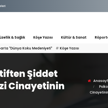
eleri
zellik & Sağlık
Köşe Yazısı
Kültür & Sanat
Röport
parta "Dünya Koku Medeniyeti"
Köşe Yazısı
tiften Şiddet
Anasay
zi Cinayetinin
Psiko
Cinayetinin