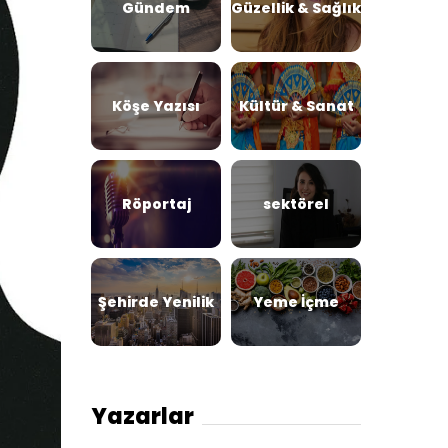
Gündem
Güzellik & Sağlık
Köşe Yazısı
Kültür & Sanat
Röportaj
sektörel
Şehirde Yenilik
Yeme İçme
Yazarlar