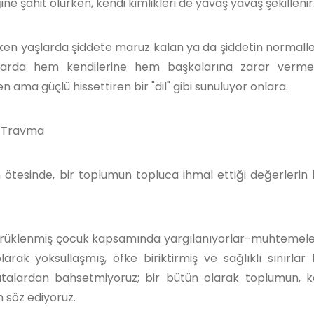
ğine şahit olurken, kendi kimlikleri de yavaş yavaş şekillenir
en yaşlarda şiddete maruz kalan ya da şiddetin normalleşt
llarda hem kendilerine hem başkalarına zarar verme 
 ama güçlü hissettiren bir "dil" gibi sunuluyor onlara.
ir Travma
in ötesinde, bir toplumun topluca ihmal ettiği değerlerin k
ça sürüklenmiş çocuk kapsamında yargılanıyorlar-muhtemel
arak yoksullaşmış, öfke biriktirmiş ve sağlıklı sınırlar
atalardan bahsetmiyoruz; bir bütün olarak toplumun, 
 söz ediyoruz.