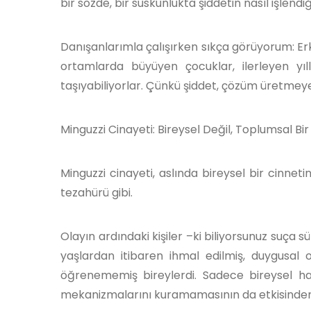
bir sözde, bir suskunlukta şiddetin nasıl işlendi
Danışanlarımla çalışırken sıkça görüyorum: Erk
ortamlarda büyüyen çocuklar, ilerleyen yı
taşıyabiliyorlar. Çünkü şiddet, çözüm üretmeyen
Minguzzi Cinayeti: Bireysel Değil, Toplumsal B
Minguzzi cinayeti, aslında bireysel bir cinnet
tezahürü gibi.
Olayın ardındaki kişiler –ki biliyorsunuz su
yaşlardan itibaren ihmal edilmiş, duygusal ol
öğrenememiş bireylerdi. Sadece bireysel h
mekanizmalarını kuramamasının da etkisinden