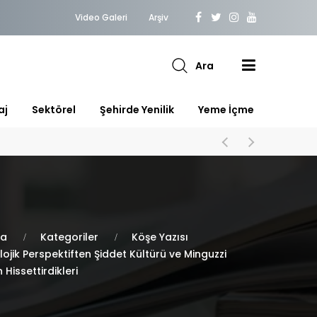
Video Galeri
Arşiv
Ara
aj
Sektörel
Şehirde Yenilik
Yeme İçme
fa
Kategoriler
Köşe Yazısı
lojik Perspektiften Şiddet Kültürü ve Minguzzi
 Hissettirdikleri