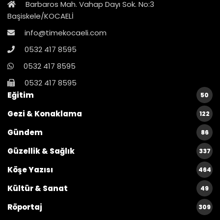
Barbaros Mah. Vahap Dayı Sok. No:3
Başiskele/KOCAELİ
info@timekocaeli.com
0532 417 8595
0532 417 8595
0532 417 8595
Eğitim
50
Gezi & Konaklama
122
Gündem
86
Güzellik & Sağlık
337
Köşe Yazısı
464
Kültür & Sanat
49
Röportaj
309