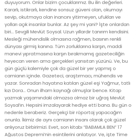
duyuyorum. Onlar bizim çocuklarımız. Bu ilin değerleri.
Kararlı, istikrarlı, kendine sonsuz güveni olan, okumayı
sevip, okutmaya olan inancını yitirmeyen, ufukları ve
yolları açık insanlar bunlar. Az şey mi yani? İşte onlardan
biri... Sevgili Mevlüt Soysal. Uzun yıllardır tanırım kendisini.
Mesleği mühendislik olmasına rağmen, basının renkli
dünyası girmiş kanına. Tüm zorluklarına karşın, maddi
manevi yıpratmasına karşın bırakmamış gazeteciliğin
heyecan veren ama gerçekleri yansıtan yüzünü. Ve, bu
gün güçlü kalemiyle çok da güzel bir yer yapmış o
camianın içinde. Gazeteci, araştırmacı, mühendis ve
yazar. Sonradan hayatına katılan güzel eşi Yağmur, tatlı
kızı Dora... Onun ilham kaynağı olmuşlar bence. Kitap
yazmak yaşamındaki olmazsa olmaz bir uğraş Mevlüt
Soysal’ın. Hepsini imzalayarak hediye etti bana. Bu gün o
nedenle beraberiz. Gerçekçi bir röportaj yapacağım
onunla. İkimiz de aynı camianın insanı olarak çok güzel
anlıyoruz birbirimizi. Evet, son kitabı “BABAMLA BEN” 17
Ağustos Depremi’nin esintilerini anlatıyor. Ve, işte Time