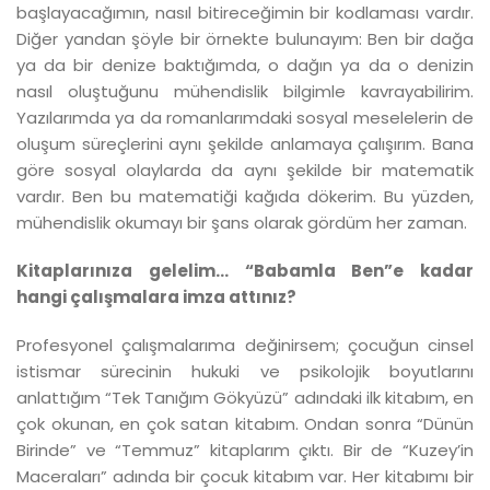
başlayacağımın, nasıl bitireceğimin bir kodlaması vardır.
Diğer yandan şöyle bir örnekte bulunayım: Ben bir dağa
ya da bir denize baktığımda, o dağın ya da o denizin
nasıl oluştuğunu mühendislik bilgimle kavrayabilirim.
Yazılarımda ya da romanlarımdaki sosyal meselelerin de
oluşum süreçlerini aynı şekilde anlamaya çalışırım. Bana
göre sosyal olaylarda da aynı şekilde bir matematik
vardır. Ben bu matematiği kağıda dökerim. Bu yüzden,
mühendislik okumayı bir şans olarak gördüm her zaman.
Kitaplarınıza gelelim... “Babamla Ben”e kadar
hangi çalışmalara imza attınız?
Profesyonel çalışmalarıma değinirsem; çocuğun cinsel
istismar sürecinin hukuki ve psikolojik boyutlarını
anlattığım “Tek Tanığım Gökyüzü” adındaki ilk kitabım, en
çok okunan, en çok satan kitabım. Ondan sonra “Dünün
Birinde” ve “Temmuz” kitaplarım çıktı. Bir de “Kuzey’in
Maceraları” adında bir çocuk kitabım var. Her kitabımı bir