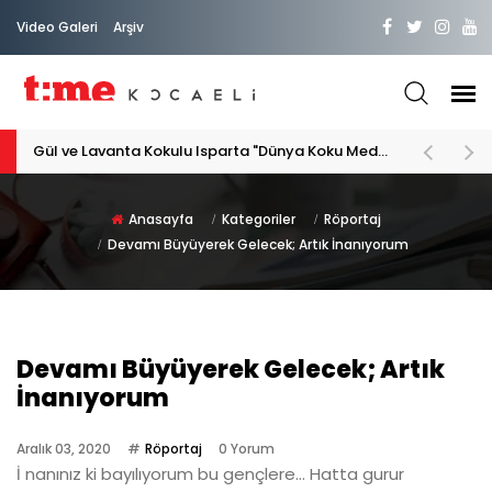
Video Galeri
Arşiv
PATİLİ DOSTA HAYATIMIZA "HOŞ GELDİN" DİYORSAK
Anasayfa
Kategoriler
Röportaj
Devamı Büyüyerek Gelecek; Artık İnanıyorum
Devamı Büyüyerek Gelecek; Artık
İnanıyorum
Aralık 03, 2020
Röportaj
0 Yorum
İ nanınız ki bayılıyorum bu gençlere... Hatta gurur