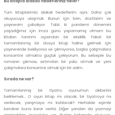
Bu kitapla alakalı hedefleriniz neler?
Tüm kitaplarımla alakalı hedeflerim aynı. Daha çok
okuyucuya ulaşmak. Bunun için ben, dostlarım ve
yayınevim çabalıyor. Tabii ki pandemi dönemini
yaşadığımız için imza günü yapamamış olmam bu
kitabın tanıtımı açısından bir eksiklik. Fakat bir
tamamlanmış bir dosya kitap haline gelmek için
yayınevinde bekliyorsa ve çıkmıyorsa, başka çalışmalara
konsantre olmakta güçlük çekiyorum. Bu sebeple bu
romanın çıkması, sırtımdan bir yükü atmak ve yeni
çalışmalara konsantre olmak için bir adım.
Sırada ne var?
Tamamlanmış bir tiyatro oyunumun akıbetini
belirlemek… O oyun kitap mı olacak, bir tiyatroya mı
verilecek, yarışmaya mı katılacak? Herhalde eşimle
beraber buna karar veririz. Diğer yandan da yazmayı
planladığım meseleler var. Bunlar kafamda oluşuyor.