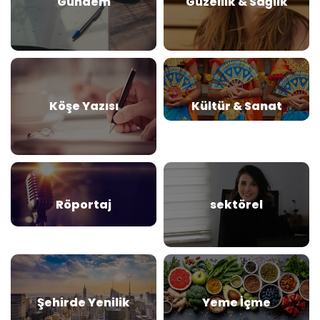
Gündem
Güzellik & Sağlık
Köşe Yazısı
Kültür & Sanat
Röportaj
sektörel
Şehirde Yenilik
Yeme İçme