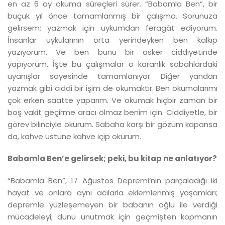
en az 6 ay okuma süreçleri sürer. “Babamla Ben”, bir
buçuk yıl önce tamamlanmış bir çalışma. Sorunuza
gelirsem; yazmak için uykumdan feragât ediyorum.
İnsanlar uykularının orta yerindeyken ben kalkıp
yazıyorum. Ve ben bunu bir asker ciddiyetinde
yapıyorum. İşte bu çalışmalar o karanlık sabahlardaki
uyanışlar sayesinde tamamlanıyor. Diğer yandan
yazmak gibi ciddi bir işim de okumaktır. Ben okumalarımı
çok erken saatte yaparım. Ve okumak hiçbir zaman bir
boş vakit geçirme aracı olmaz benim için. Ciddiyetle, bir
görev bilinciyle okurum. Sabaha karşı bir gözüm kapansa
da, kahve üstüne kahve içip okurum.
Babamla Ben’e gelirsek; peki, bu kitap ne anlatıyor?
“Babamla Ben”, 17 Ağustos Depremi’nin parçaladığı iki
hayat ve onlara aynı acılarla eklemlenmiş yaşamları;
depremle yüzleşemeyen bir babanın oğlu ile verdiği
mücadeleyi; dünü unutmak için geçmişten kopmanın