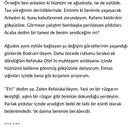
Örneğin ben anladım ki hüznüm ne ağustosta, ne de eylülde.
Taa yüreğimin derinliklerinde. Eminim ki benimle yaşayacak.
Anladım ki, bunu kabullenmek zorundayım. Kafamı kaldırdım
gökyüzüne. Görmeye çalıştım bambaşka parıldayan yıldızları.
Acaba dedim bir tanesi de benim sevdiceğim mi?
Ağustos ayını eylüle bağlayan şu değişim görsellerinin yaşandığı
günlerde Bodrum'dayım. Daha öncede ruhumu bırakarak
döndüğüm Kefaluka Otel’in muhteşem ambiyansı içinde
hüznümü kalbime gömmüş gökyüzüne dalıyorum. Elmas
yığınları içinde bana göz kırpanını arıyorum.
“Eh!” dedim ya. Zaten Kefaluka’dayım. Yani on bir rüzgarın
kesiştiği, aşkın bir rüzgar gibi teninize dokunduğu yerdeyim.
Parlak yıldızlar içinde aradığım belki de tatlı bir esinti olarak
bedenimdedir. Ve daima benimle beraberdir.
*** ***