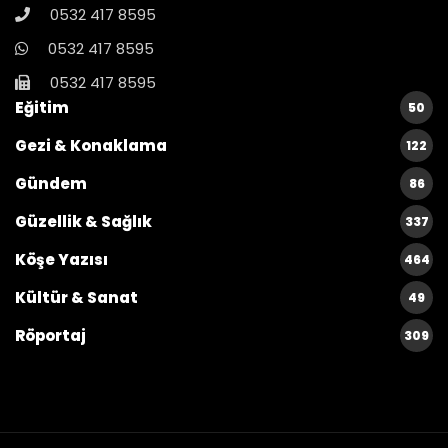
0532 417 8595
0532 417 8595
0532 417 8595
Eğitim
50
Gezi & Konaklama
122
Gündem
86
Güzellik & Sağlık
337
Köşe Yazısı
464
Kültür & Sanat
49
Röportaj
309