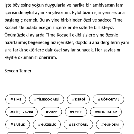
İşte böylesine yoğun duygularla ve harika bir ambiyansın tam
içerisinde eylül ayını karşılıyorum. Eylül bizim için yeni sezona
başlangıç demek. Bu ay yine birbirinden özel ve sadece Time
Kocaeli’de bulabileceğiniz içerikler ile sizlerle birlikteyiz.
Önümüzdeki aylarda Time Kocaeli ekibi sizlere yine özenle
hazırlanmış beğeneceğiniz içerikler, dopdolu ana dergilerin yanı
sıra farklı sektörlere dair özel sayılar sunacak. Her sayfasını
keyifle okumanızı öneririm.
Sevcan Tamer
#TIME
#TIMEKOCAELI
#DERGI
#RÖPORTAJ
#KÖŞEYAZISI
#2022
#EYLÜL
#SONBAHAR
#SAĞLIK
#GÜZELLIK
#SEKTÖREL
#GÜNDEM