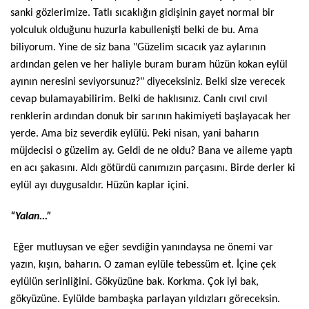
sanki gözlerimize. Tatlı sıcaklığın gidişinin gayet normal bir
yolculuk olduğunu huzurla kabullenişti belki de bu. Ama
biliyorum. Yine de siz bana "Güzelim sıcacık yaz aylarının
ardından gelen ve her haliyle buram buram hüzün kokan eylül
ayının neresini seviyorsunuz?" diyeceksiniz. Belki size verecek
cevap bulamayabilirim. Belki de haklısınız. Canlı cıvıl cıvıl
renklerin ardından donuk bir sarının hakimiyeti başlayacak her
yerde. Ama biz severdik eylülü. Peki nisan, yani baharın
müjdecisi o güzelim ay. Geldi de ne oldu? Bana ve aileme yaptı
en acı şakasını. Aldı götürdü canımızın parçasını. Birde derler ki
eylül ayı duygusaldır. Hüzün kaplar içini.
“Yalan...”
Eğer mutluysan ve eğer sevdiğin yanındaysa ne önemi var
yazın, kışın, baharın. O zaman eylüle tebessüm et. İçine çek
eylülün serinliğini. Gökyüzüne bak. Korkma. Çok iyi bak,
gökyüzüne. Eylülde bambaşka parlayan yıldızları göreceksin.