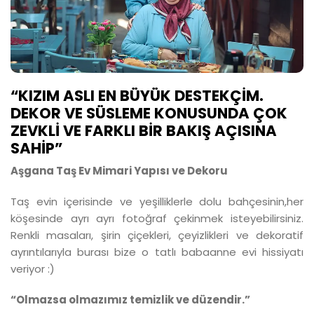
“KIZIM ASLI EN BÜYÜK DESTEKÇİM.
DEKOR VE SÜSLEME KONUSUNDA ÇOK
ZEVKLİ VE FARKLI BİR BAKIŞ AÇISINA
SAHİP”
Aşgana Taş Ev Mimari Yapısı ve Dekoru
Taş evin içerisinde ve yeşilliklerle dolu bahçesinin,her
köşesinde ayrı ayrı fotoğraf çekinmek isteyebilirsiniz.
Renkli masaları, şirin çiçekleri, çeyizlikleri ve dekoratif
ayrıntılarıyla burası bize o tatlı babaanne evi hissiyatı
veriyor :)
“Olmazsa olmazımız temizlik ve düzendir.”