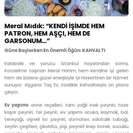
Meral Mıdık: “KENDİ İŞİMDE HEM
PATRON, HEM AŞÇI, HEM DE
GARSONUM…”
Güne Başlarken En Önemli Öğün: KAHVALTI
Kalabalık ve yorucu İstanbul hayatından sonra,
Kocaeli’ne taşınan Meral Hanım, hem kendine iyi gelen
hem de bizlere güzel enerjisiyle iyi hissettiren bir hizmet
sunuyor. Aşgana Taş Ev, özellikle kahvaltısıyla ön plana
çıkıyor.
Ev yapımı
anne reçelleri, tam yağlı inek peyniri, taze
kaşar peyniri, tel peynir, ev yapımı acuka, kaymak, bal,
tereyağı, vişneli lor peyniri, domates salatalık tabağı,
zeytin çeşitleri, çikolata, pişi, peynirli krep börek, sucuklu