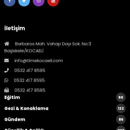
İletişim
Barbaros Mah. Vahap Dayı Sok. No:3
Başiskele/KOCAELİ
info@timekocaeli.com
0532 417 8595
0532 417 8595
0532 417 8595
Eğitim
50
Gezi & Konaklama
122
Gündem
86