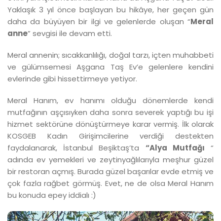
Yaklaşık 3 yıl önce başlayan bu hikâye, her geçen gün
daha da büyüyen bir ilgi ve gelenlerde oluşan “
Meral
anne
” sevgisi ile devam etti.
Meral annenin; sıcakkanlılığı, doğal tarzı, içten muhabbeti
ve gülümsemesi Aşgana Taş Ev’e gelenlere kendini
evlerinde gibi hissettirmeye yetiyor.
Meral Hanım, ev hanımı olduğu dönemlerde kendi
mutfağının aşçısıyken daha sonra severek yaptığı bu işi
hizmet sektörüne dönüştürmeye karar vermiş. İlk olarak
KOSGEB Kadın Girişimcilerine verdiği destekten
faydalanarak, İstanbul Beşiktaş’ta
“Alya Mutfağı
“
adında ev yemekleri ve zeytinyağlılarıyla meşhur güzel
bir restoran açmış. Burada güzel başarılar evde etmiş ve
çok fazla rağbet görmüş. Evet, ne de olsa Meral Hanım
bu konuda epey iddialı :)