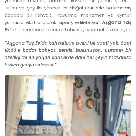
yumurta, kuymak, patates kavurması, günün yöresel
ürünü ve çay ile yöresel ve doğal ürünlerle hazırlanmış
dopdolu bir kahvaltı. Kavurma, menemen ve kıymalı
yumurta ekstra olarak sipariş edilebiliyor.
Aşgana Taş
Ev
’in bahçesinde bu harika kahvaltıyı yapmak size kalıyor.
“Aşgana Taş Ev’de kahvaltının belirli bir saati yok. Saat
18:00’e kadar kahvatı servisi bulunuyor.. Buranın bir
özelliği de en yoğun saatlerde dahi her şeyin masanıza
hızlıca geliyor olması.”