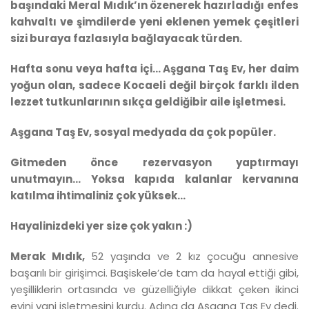
başındaki Meral Mıdık’ın özenerek hazırladığı enfes
kahvaltı ve şimdilerde yeni eklenen yemek çeşitleri
sizi buraya fazlasıyla bağlayacak türden.
Hafta sonu veya hafta içi... Aşgana Taş Ev, her daim
yoğun olan, sadece Kocaeli değil birçok farklı ilden
lezzet tutkunlarının sıkça geldiğibir aile işletmesi.
Aşgana Taş Ev, sosyal medyada da çok popüler.
Gitmeden önce rezervasyon yaptırmayı
unutmayın... Yoksa kapıda kalanlar kervanına
katılma ihtimaliniz çok yüksek...
Hayalinizdeki yer size çok yakın :)
Merak Mıdık,
52 yaşında ve 2 kız çocuğu annesive
başarılı bir girişimci. Başiskele’de tam da hayal ettiği gibi,
yeşilliklerin ortasında ve güzelliğiyle dikkat çeken ikinci
evini yani işletmesini kurdu. Adına da Aşgana Taş Ev dedi.