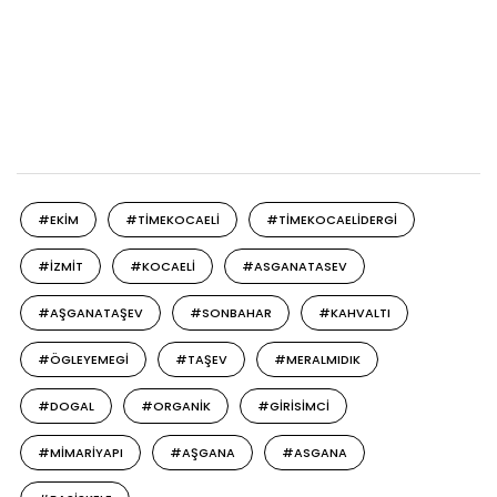
#EKIM
#TIMEKOCAELI
#TIMEKOCAELIDERGI
#IZMIT
#KOCAELI
#ASGANATASEV
#AŞGANATAŞEV
#SONBAHAR
#KAHVALTI
#ÖGLEYEMEGI
#TAŞEV
#MERALMIDIK
#DOGAL
#ORGANIK
#GIRISIMCI
#MIMARIYAPI
#AŞGANA
#ASGANA