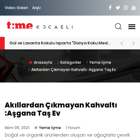
Video Galeri
Arşiv
PATİLİ DOSTA HAYATIMIZA "HOŞ GELDİN" DİYORSAK
Anasayfa
Kategoriler
Yeme İçme
Akıllardan Çıkmayan Kahvaltı :Aşgana Taş Ev
Akıllardan Çıkmayan Kahvaltı
:Aşgana Taş Ev
Ekim 05, 2021
Yeme İçme
1 Yorum
Doğal ve organik ürünlerden oluşan ve ağaçlarla çevrili