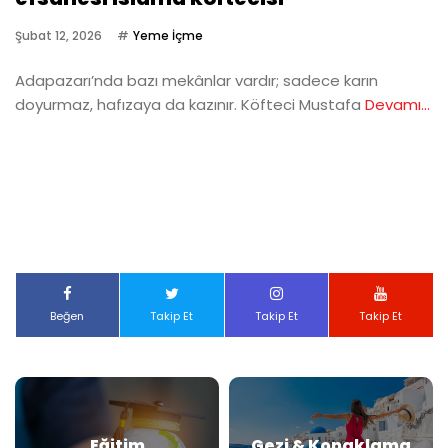
Şubat 12, 2026
Yeme İçme
Adapazarı’nda bazı mekânlar vardır; sadece karın
doyurmaz, hafızaya da kazınır. Köfteci Mustafa
Devamı...
Beğen
Takip Et
Takip Et
Takip Et
Eğitim
Gezi & Konaklama