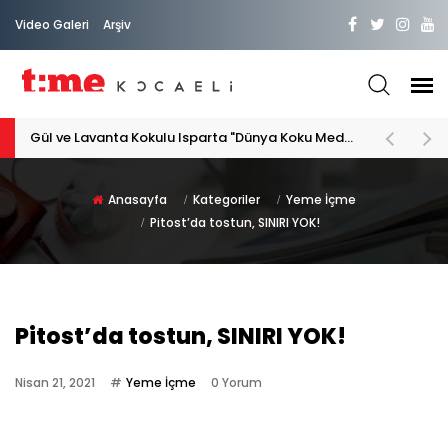
Video Galeri
Arşiv
PATİLİ DOSTA HAYATIMIZA "HOŞ GELDİN" DİYORSAK
Anasayfa
Kategoriler
Yeme İçme
Pitost’da tostun, SINIRI YOK!
Pitost’da tostun, SINIRI YOK!
Nisan 21, 2021
Yeme İçme
0 Yorum