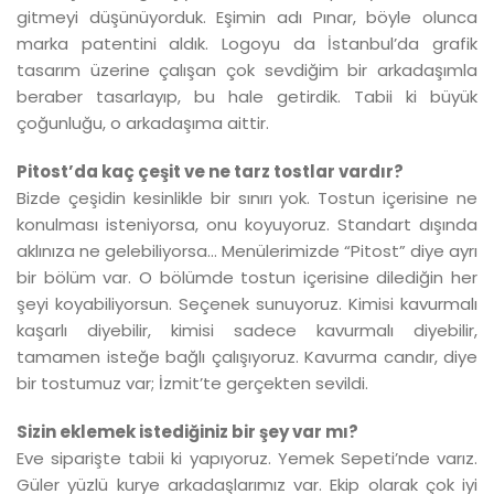
gitmeyi düşünüyorduk. Eşimin adı Pınar, böyle olunca
marka patentini aldık. Logoyu da İstanbul’da grafik
tasarım üzerine çalışan çok sevdiğim bir arkadaşımla
beraber tasarlayıp, bu hale getirdik. Tabii ki büyük
çoğunluğu, o arkadaşıma aittir.
Pitost’da kaç çeşit ve ne tarz tostlar vardır?
Bizde çeşidin kesinlikle bir sınırı yok. Tostun içerisine ne
konulması isteniyorsa, onu koyuyoruz. Standart dışında
aklınıza ne gelebiliyorsa... Menülerimizde “Pitost” diye ayrı
bir bölüm var. O bölümde tostun içerisine dilediğin her
şeyi koyabiliyorsun. Seçenek sunuyoruz. Kimisi kavurmalı
kaşarlı diyebilir, kimisi sadece kavurmalı diyebilir,
tamamen isteğe bağlı çalışıyoruz. Kavurma candır, diye
bir tostumuz var; İzmit’te gerçekten sevildi.
Sizin eklemek istediğiniz bir şey var mı?
Eve siparişte tabii ki yapıyoruz. Yemek Sepeti’nde varız.
Güler yüzlü kurye arkadaşlarımız var. Ekip olarak çok iyi