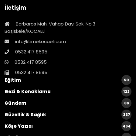
İletişim
Barbaros Mah. Vahap Dayı Sok. No:3
Başiskele/KOCAELİ
info@timekocaeli.com
0532 417 8595
0532 417 8595
0532 417 8595
Eğitim
50
Gezi & Konaklama
122
Gündem
86
Güzellik & Sağlık
337
Köşe Yazısı
464