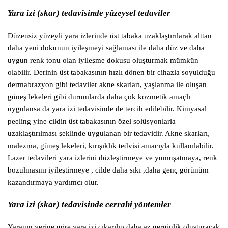
Yara izi (skar) tedavisinde yüzeysel tedaviler
Düzensiz yüzeyli yara izlerinde üst tabaka uzaklaştırılarak alttan
daha yeni dokunun iyileşmeyi sağlaması ile daha düz ve daha
uygun renk tonu olan iyileşme dokusu oluşturmak mümkün
olabilir. Derinin üst tabakasının hızlı dönen bir cihazla soyulduğu
dermabrazyon gibi tedaviler akne skarları, yaşlanma ile oluşan
güneş lekeleri gibi durumlarda daha çok kozmetik amaçlı
uygulansa da yara izi tedavisinde de tercih edilebilir. Kimyasal
peeling yine cildin üst tabakasının özel solüsyonlarla
uzaklaştırılması şeklinde uygulanan bir tedavidir. Akne skarları,
malezma, güneş lekeleri, kırışıklık tedvisi amacıyla kullanılabilir.
Lazer tedavileri yara izlerini düzleştirmeye ve yumuşatmaya, renk
bozulmasını iyileştirmeye , cilde daha sıkı ,daha genç görünüm
kazandırmaya yardımcı olur.
Yara izi (skar) tedavisinde cerrahi yöntemler
Yaranın yerine göre yara izi çıkarılıp daha az gerginlik oluşturacak