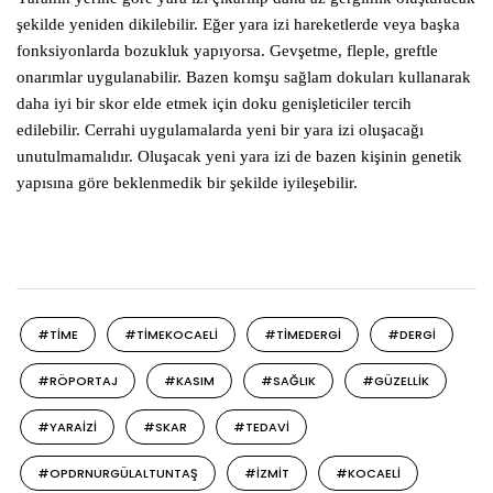
şekilde yeniden dikilebilir. Eğer yara izi hareketlerde veya başka
fonksiyonlarda bozukluk yapıyorsa. Gevşetme, fleple, greftle
onarımlar uygulanabilir. Bazen komşu sağlam dokuları kullanarak
daha iyi bir skor elde etmek için doku genişleticiler tercih
edilebilir. Cerrahi uygulamalarda yeni bir yara izi oluşacağı
unutulmamalıdır. Oluşacak yeni yara izi de bazen kişinin genetik
yapısına göre beklenmedik bir şekilde iyileşebilir.
#TIME
#TIMEKOCAELI
#TIMEDERGI
#DERGI
#RÖPORTAJ
#KASIM
#SAĞLIK
#GÜZELLIK
#YARAIZI
#SKAR
#TEDAVI
#OPDRNURGÜLALTUNTAŞ
#IZMIT
#KOCAELI